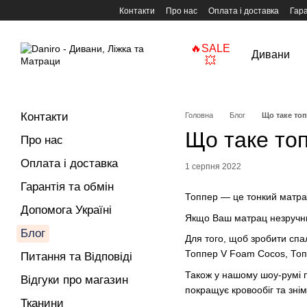
Перейти до основного контенту
Контакти
Про нас
Оплата і доставка
Гара
🔥SALE
Дивани
💥
Контакти
Головна
Блог
Що таке топ
Що таке топ
Про нас
Оплата і доставка
1 серпня 2022
Гарантія та обмін
Топпер — це тонкий матрац
Допомога Україні
Якщо Ваш матрац незручни
Блог
Для того, щоб зробити спа
Топпер V Foam Cocos, Топп
Питання та Відповіді
Також у нашому шоу-румі п
Відгуки про магазин
покращує кровообіг та знім
Тканини