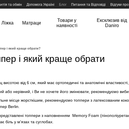
нтія та обмін
Допомога Україні
Блог
Питання та Відповіді
Відгуки про
Товари у
Ексклюзив від
Ліжка
Матраци
наявності
Daniro
пер і який краще обрати?
пер і який краще обрати
 висотою від 6 см, який має ортопедичні та анатомічні властивості
й або нерівний, і Ви не хочете його змінювати, рекомендуємо виб
льне місце жорсткішим, рекомендуємо топпери з латексованим коко
ер Berlin.
редставлені топпери з наповненням Memory Foam (пінополіуретан з
ає біль у м'язах та суглобах.