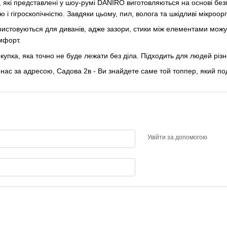
и, які представлені у шоу-румі DANIRO виготовляються на основі без
 і гігроскопічністю. Завдяки цьому, пил, волога та шкідливі мікроор
истовуються для диванів, адже зазори, стики між елементами можут
мфорт.
пка, яка точно не буде лежати без діла. Підходить для людей різного
 нас за адресою, Садова 2в - Ви знайдете саме той топпер, який п
Увійти за допомогою