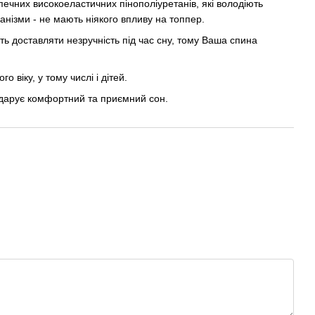
печних високоеластичних пінополіуретанів, які володіють
ганізми - не мають ніякого впливу на топпер.
ь доставляти незручність під час сну, тому Ваша спина
 віку, у тому числі і дітей.
одарує комфортний та приємний сон.