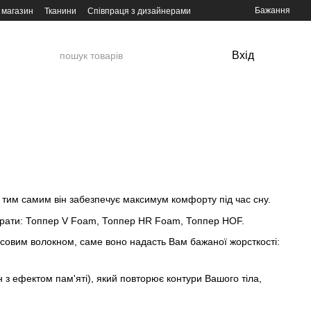
Бажання
 магазин
Тканини
Співпраця з дизайнерами
Вхід
, тим самим він забезпечує максимум комфорту під час сну.
ирати: Топпер V Foam, Топпер HR Foam, Топпер HOF.
совим волокном, саме воно надасть Вам бажаної жорсткості:
 ефектом пам'яті), який повторює контури Вашого тіла,