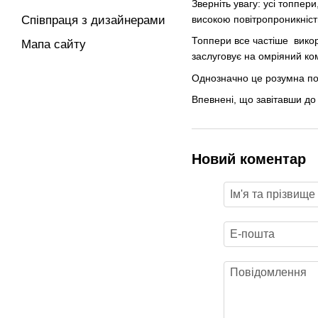
Зверніть увагу: усі топпер
високою повітропроникністю
Співпраця з дизайнерами
Топпери все частіше викор
Мапа сайту
заслуговує на омріяний ко
Однозначно це розумна поку
Впевнені, що завітавши до
Новий коментар