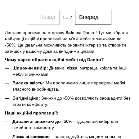
Назад
Вперед
1
з 2
Ласкаво просимо на сторінку
Sale
від Daniro! Тут ми зібрали
найкращі акційні пропозиції на м'які меблі зі знижками до
-50%. Це ідеальна можливість оновити інтер'єр та створити
затишок у вашому домі за вигідними цінами.
Чому варто обрати акційні меблі від Daniro?
Широкий вибір:
Дивани, ліжка, матраци, крісла та інші
меблі зі знижками.
Висока якість:
Ми пропонуємо лише перевірені меблі
власного виробництва.
Вигідні ціни:
Знижки до -50% дозволяють заощадити без
втрати комфорту.
Наші акційні пропозиції:
Дивани зі знижкою до -50%
– ідеальний вибір для
сімейного комфорту.
Ліжка зі знижкою
– насолоджуйтесь міцним сном на