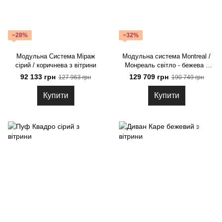
−28%
−32%
Модульна Система Міраж
Модульна система Montreal /
сірий / коричнева з вітрини
Монреаль світло - бежева з
вітрини
92 133 грн
129 709 грн
127 963 грн
190 749 грн
Купити
Купити