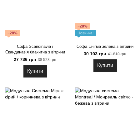
−28%
−28%
Новинка!
Софа Scandinavia /
Софа Енігма зелена з вітрини
Скандинавія блакитна з вітрини
30 103 грн
41 810 грн
27 736 грн
38 523 грн
Купити
Купити