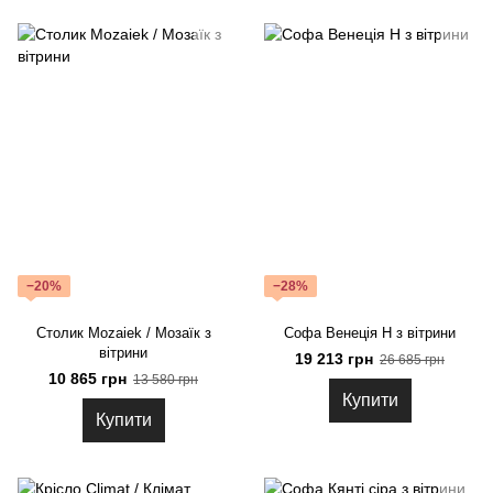
−20%
−28%
Столик Mozaiek / Мозаїк з
Софа Венеція Н з вітрини
вітрини
19 213 грн
26 685 грн
10 865 грн
13 580 грн
Купити
Купити