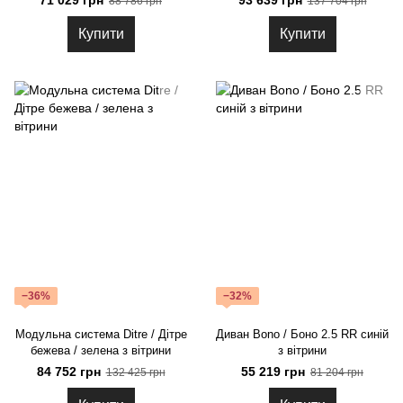
88 786 грн
137 704 грн
Купити
Купити
−36%
−32%
Модульна система Ditre / Дітре
Диван Bono / Боно 2.5 RR синій
бежева / зелена з вітрини
з вітрини
84 752 грн
55 219 грн
132 425 грн
81 204 грн