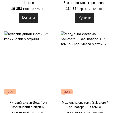
вітрини
Базінга світло - коричнева з
вітрини
19 353 грн
114 854 грн
28 460 грн
179 559 грн
Купити
Купити
−20%
−32%
Кутовий диван Beat / Біт
Модульна система Salvatore /
коричневий з вітрини
Сальваторе 1 R темно -
коричнева з вітрини
71 029 грн
93 639 грн