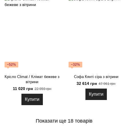
−52%
−32%
Крісло Climat / Клімат бежеве з
Софа Кянті сіра з вітрини
вітрини
32 614 грн
47 961 грн
11 020 грн
22 959 грн
Купити
Купити
Показати ще 18 товарів