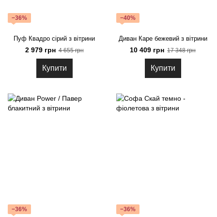
−36%
−40%
Пуф Квадро сірий з вітрини
Диван Каре бежевий з вітрини
2 979 грн
10 409 грн
4 655 грн
17 348 грн
Купити
Купити
−36%
−36%