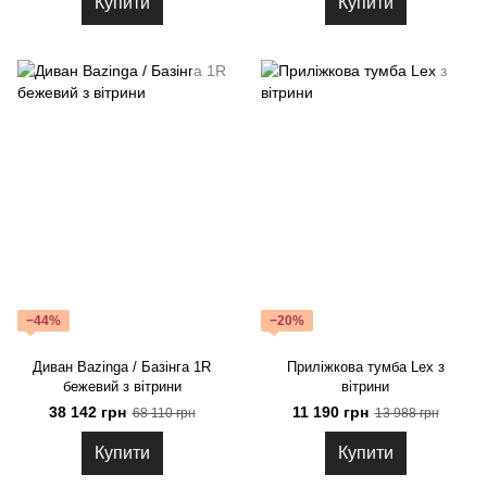
Купити
Купити
−44%
−20%
Диван Bazinga / Базінга 1R
Приліжкова тумба Lex з
бежевий з вітрини
вітрини
38 142 грн
11 190 грн
68 110 грн
13 988 грн
Купити
Купити