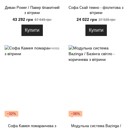
Диван Power / Павер блакитний
Софа Скай темно - фіолетова з
з вітрини
вітрини
43 292 грн
24 022 грн
67 645 грн
37 535 грн
Купити
Купити
−32%
−36%
Софа Камея помаранчева з
Модульна система Bazinga /