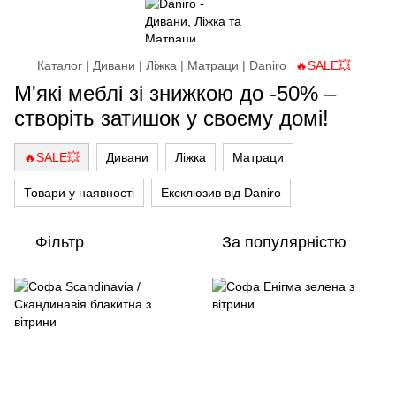
Каталог | Дивани | Ліжка | Матраци | Daniro
🔥SALE💥
М'які меблі зі знижкою до -50% –
створіть затишок у своєму домі!
🔥SALE💥
Дивани
Ліжка
Матраци
Товари у наявності
Ексклюзив від Daniro
Фільтр
За популярністю