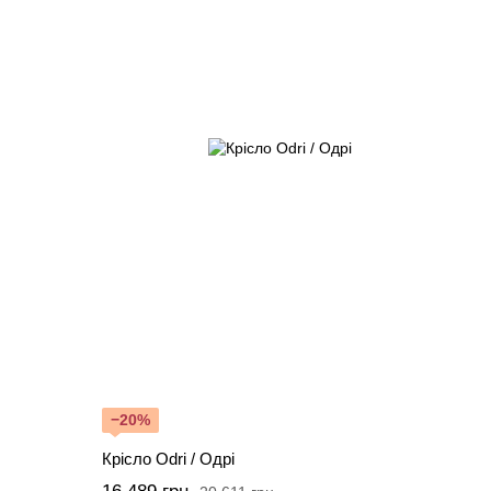
−20%
Крісло Odri / Одрі