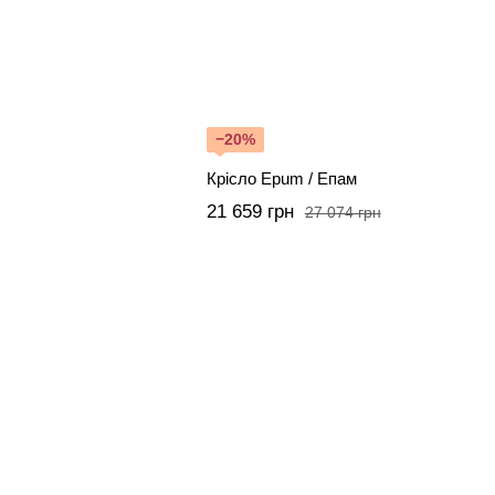
−20%
Крісло Epum / Епам
21 659 грн
27 074 грн