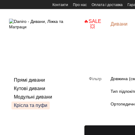
Перейти до основного контенту
Контакти
Про нас
Оплата і доставка
Гара
🔥SALE
Дивани
💥
Фільтр
Довжина (см
Прямі дивани
Кутові дивани
Тип підлокіт
Модульні дивани
Ортопедичні
Крісла та пуфи