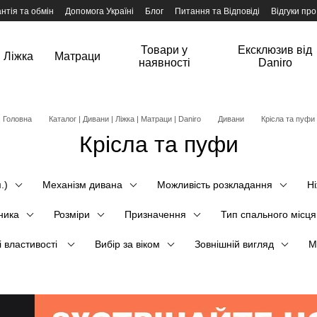
нтія та обмін
Допомога Україні
Блог
Питання та Відповіді
Відгуки про
Товари у
Ексклюзив від
Ліжка
Матраци
наявності
Daniro
Головна
Каталог | Дивани | Ліжка | Матраци | Daniro
Дивани
Крісла та пуфи
Крісла та пуфи
.)
Механізм дивана
Можливість розкладання
Н
ника
Розміри
Призначення
Тип спального місця
 властивості
Вибір за віком
Зовнішній вигляд
М