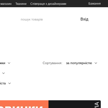
Бажання
 магазин
Тканини
Співпраця з дизайнерами
Вхід
іжки
Сортування:
за популярністю
іста