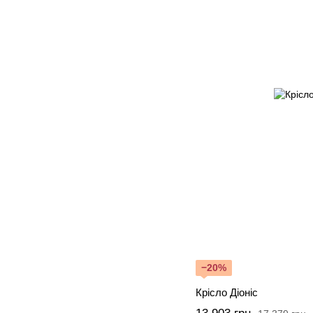
−20%
Крісло Діоніс