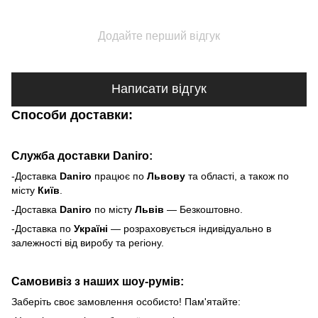
Додайте перший відгук
Написати відгук
Способи доставки:
Служба доставки Daniro:
-Доставка
Daniro
п
рацює по
Львову
та області, а також по
місту
Київ
.
-Доставка
Daniro
по місту
Львів
— Безкоштовно.
-Доставка по
Україні
— розраховується індивідуально в
залежності від виробу та регіону.
Самовивіз з наших шоу-румів:
Заберіть своє замовлення особисто! Пам'ятайте: