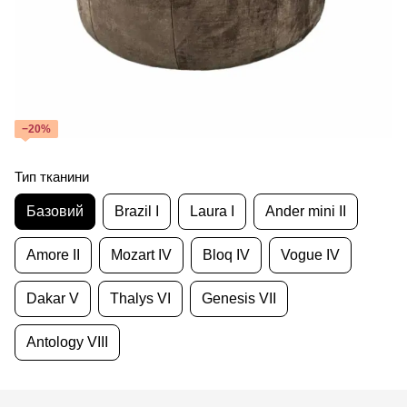
−20%
Тип тканини
Базовий
Brazil I
Laura I
Ander mini II
Amore II
Mozart IV
Bloq IV
Vogue IV
Dakar V
Thalys VI
Genesis VII
Antology VIII