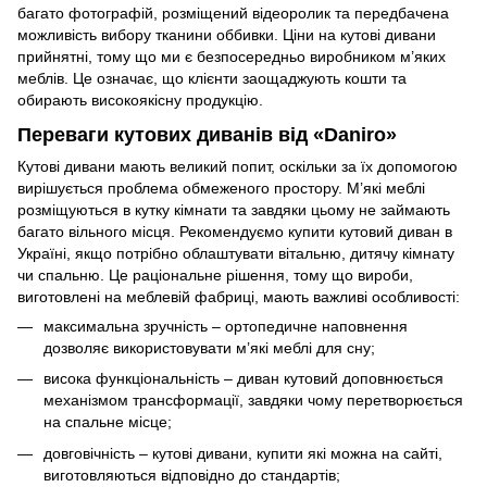
багато фотографій, розміщений відеоролик та передбачена
можливість вибору тканини оббивки. Ціни на кутові дивани
прийнятні, тому що ми є безпосередньо виробником м’яких
меблів. Це означає, що клієнти заощаджують кошти та
обирають високоякісну продукцію.
Переваги кутових диванів від «Daniro»
Кутові дивани мають великий попит, оскільки за їх допомогою
вирішується проблема обмеженого простору. М’які меблі
розміщуються в кутку кімнати та завдяки цьому не займають
багато вільного місця. Рекомендуємо купити кутовий диван в
Україні, якщо потрібно облаштувати вітальню, дитячу кімнату
чи спальню. Це раціональне рішення, тому що вироби,
виготовлені на меблевій фабриці, мають важливі особливості:
максимальна зручність – ортопедичне наповнення
дозволяє використовувати м’які меблі для сну;
висока функціональність – диван кутовий доповнюється
механізмом трансформації, завдяки чому перетворюється
на спальне місце;
довговічність – кутові дивани, купити які можна на сайті,
виготовляються відповідно до стандартів;