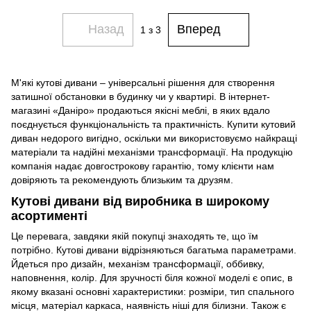
Назад
Вперед
1
з 3
М'які кутові дивани – універсальні рішення для створення
затишної обстановки в будинку чи у квартирі. В інтернет-
магазині «Даніро» продаються якісні меблі, в яких вдало
поєднується функціональність та практичність. Купити кутовий
диван недорого вигідно, оскільки ми використовуємо найкращі
матеріали та надійні механізми трансформації. На продукцію
компанія надає довгострокову гарантію, тому клієнти нам
довіряють та рекомендують близьким та друзям.
Кутові дивани від виробника в широкому
асортименті
Це перевага, завдяки якій покупці знаходять те, що їм
потрібно. Кутові дивани відрізняються багатьма параметрами.
Йдеться про дизайн, механізм трансформації, оббивку,
наповнення, колір. Для зручності біля кожної моделі є опис, в
якому вказані основні характеристики: розміри, тип спального
місця, матеріал каркаса, наявність ніші для білизни. Також є