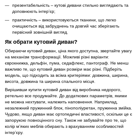
презентабельність – кутові дивани стильно виглядають та
доповнюють інтер’єр;
практичність – використовуються тканини, що легко
очищаються від забруднень та довгий час зберігають
первісний зовнішній вигляд.
Як обрати кутовий диван?
Обираючи кутовий диван, ціна якого доступна, звертайте увагу
на механізм трансформації. Можливі різні варіанти:
єврокнижка, дельфін, пума, седафлекс, пантограф. Не менш
важливо те, що кутовий диван розміри має різні. Підберіть
модель, що підходить за всіма критеріями: довжина, ширина,
висота, довжина та ширина спального місця.
Вирішивши купити кутовий диван від виробника недорого,
ретельно все продумайте. До додаткових параметрів, якими
не можна нехтувати, належить наповнення. Наприклад,
незалежний пружинний блок, пінополіуретан, пружинна змійка.
Чудово, якщо диван має ортопедичні властивості, оскільки це є
запорукою повноцінного сну. Також не забувайте про те, що
колір м’яких меблів обирають з врахуванням особливостей
інтер’єру.