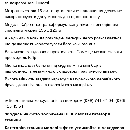
та яскравої зовнішності.
Матрац висотою 15 см та ортопедичне наповнення дозволяє
використовувати дану модель для щоденного сну.
Модель Каїр легко трансформується у ліжко з повноцінним
спальним місцем 195 х 125 м.
А надійний механізм розкладки Дельфін легко розкладається
що дозволяє використовувати його кожного дня.
Важливою складовою є практичність. Саме це можна сказати
про модель Каїр.
Містка ніша для білизни під сидінням, та міні бар в
підлокітнику, є незамінною складовою практичного дивану.
Висока міцність завдяки каркасу з натурального дерев'яного
бруса, довговічного та екологічного матеріалу.
►Безкоштовна консультація за номером (099) 741 47 04, (096)
415 45 54
*Модель на фото зображена НЕ в базовій категорії
тканини.
Категорію тканини моделі з фото уточнюйте в менеджера.