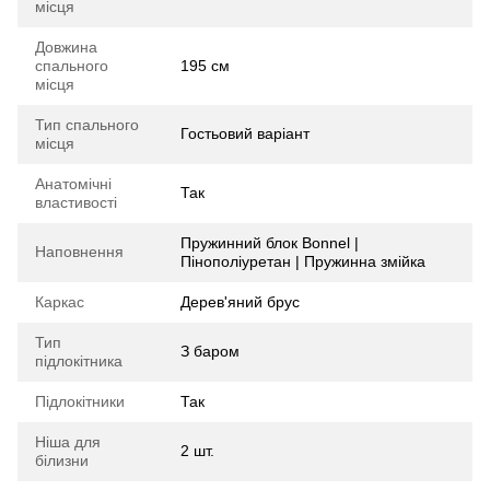
місця
Довжина
спального
195 см
місця
Тип спального
Гостьовий варіант
місця
Анатомічні
Так
властивості
Пружинний блок Bonnel |
Наповнення
Пінополіуретан | Пружинна змійка
Каркас
Дерев'яний брус
Тип
З баром
підлокітника
Підлокітники
Так
Ніша для
2 шт.
білизни