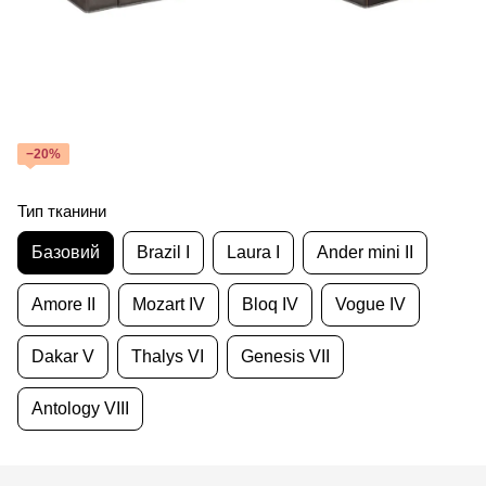
−20%
Тип тканини
Базовий
Brazil I
Laura I
Ander mini II
Amore II
Mozart IV
Bloq IV
Vogue IV
Dakar V
Thalys VI
Genesis VII
Antology VIII