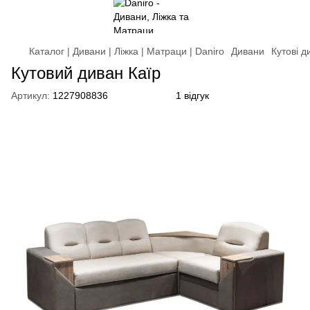
Каталог | Дивани | Ліжка | Матраци | Daniro
Дивани
Кутові д
Кутовий диван Каїр
Артикул:
1227908836
1 відгук