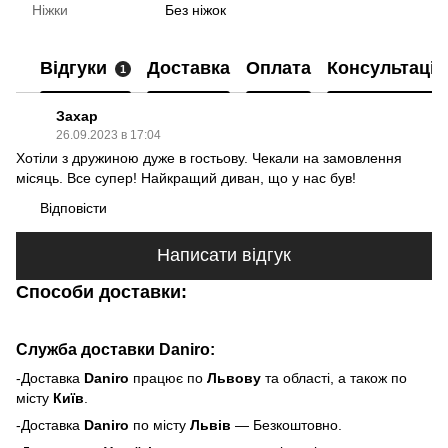
Ніжки
Без ніжок
Відгуки
Доставка
Оплата
Консультація
1
Захар
26.09.2023 в 17:04
Хотіли з дружиною дуже в гостьову. Чекали на замовлення
місяць. Все супер! Найкращий диван, що у нас був!
Відповісти
Написати відгук
Способи доставки:
Служба доставки Daniro:
-Доставка
Daniro
п
рацює по
Львову
та області, а також по
місту
Київ
.
-Доставка
Daniro
по місту
Львів
— Безкоштовно.