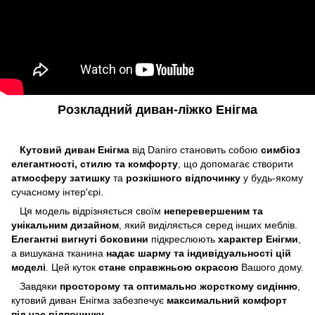
Розкладний диван-ліжко Енігма
Кутовий диван Енігма
від Daniro становить собою
симбіоз
елегантності, стилю та комфорту
, що допомагає створити
атмосферу затишку
та
розкішного відпочинку
у будь-якому
сучасному інтер'єрі.
Ця модель відрізняється своїм
неперевершеним та
унікальним дизайном
, який виділяється серед інших меблів.
Елегантні вигнуті боковини
підкреслюють
характер Енігми
,
а вишукана тканина
надає шарму та індивідуальності цій
моделі
. Цей куток
стане справжньою окрасою
Вашого дому.
Завдяки
просторому та оптимально жорсткому сидінню
,
кутовий диван Енігма забезпечує
максимальний комфорт
під час відпочинку
.