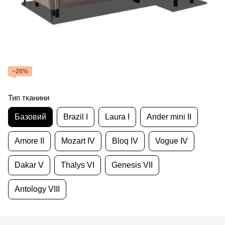
−20%
Тип тканини
Базовий
Brazil I
Laura I
Ander mini II
Amore II
Mozart IV
Bloq IV
Vogue IV
Dakar V
Thalys VI
Genesis VII
Antology VIII