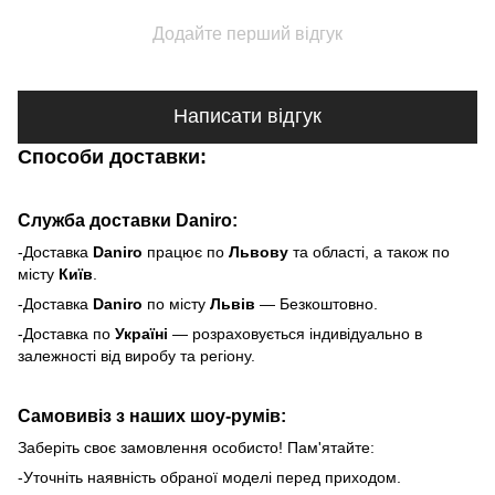
Додайте перший відгук
Написати відгук
Способи доставки:
Служба доставки Daniro:
-Доставка
Daniro
п
рацює по
Львову
та області, а також по
місту
Київ
.
-Доставка
Daniro
по місту
Львів
— Безкоштовно.
-Доставка по
Україні
— розраховується індивідуально в
залежності від виробу та регіону.
Самовивіз з наших шоу-румів:
Заберіть своє замовлення особисто! Пам'ятайте:
-Уточніть наявність обраної моделі перед приходом.