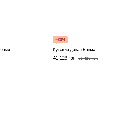
−20%
Теамо
Кутовий диван Енігма
41 128 грн
51 410 грн