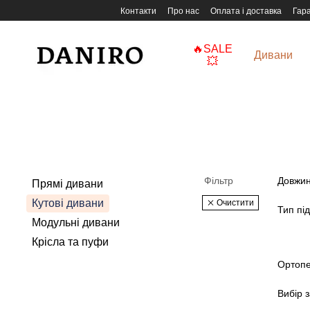
Перейти до основного контенту
Контакти
Про нас
Оплата і доставка
Гара
🔥SALE
Дивани
💥
Фільтр
Довжин
Прямі дивани
Кутові дивани
Очистити
Тип пі
Модульні дивани
Крісла та пуфи
Ортопе
Вибір з