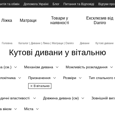
нтія та обмін
Допомога Україні
Блог
Питання та Відповіді
Відгуки про
Товари у
Ексклюзив від
Ліжка
Матраци
наявності
Daniro
Головна
Каталог | Дивани | Ліжка | Матраци | Daniro
Дивани
Кутові дивани
Кутові дивани у вітальню
а (см.)
Механізм дивана
Можливість розкладання
длокітника
Призначення
Розміри
Тип спального 
В вітальню
дичні властивості
Довжина дивана (см)
Зовнішній виг
а віком
Міста