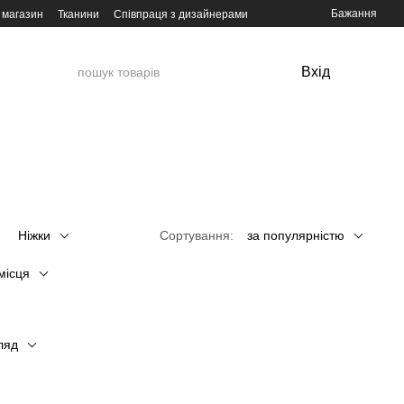
Бажання
 магазин
Тканини
Співпраця з дизайнерами
Вхід
Ніжки
Сортування:
за популярністю
місця
ляд