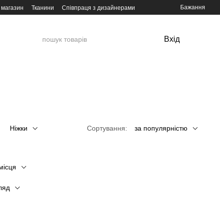
Бажання
 магазин
Тканини
Співпраця з дизайнерами
Вхід
Ніжки
Сортування:
за популярністю
місця
ляд