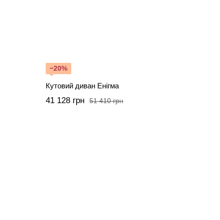
−20%
Кутовий диван Енігма
41 128 грн
51 410 грн