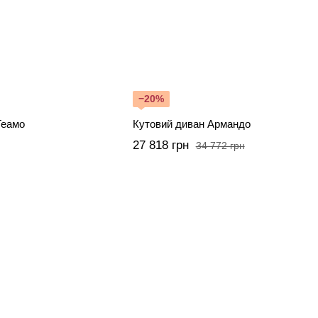
−20%
Теамо
Кутовий диван Армандо
27 818 грн
34 772 грн