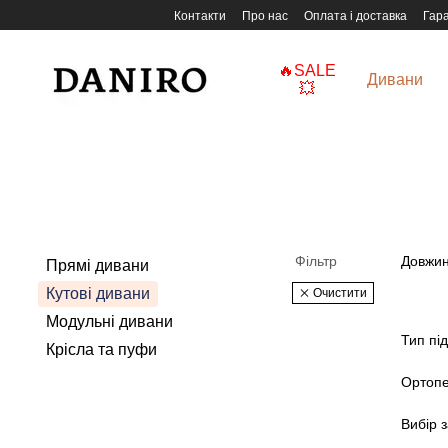
Перейти до основного контенту
Контакти
Про нас
Оплата і доставка
Гара
🔥SALE
Дивани
💥
Фільтр
Довжин
Прямі дивани
Кутові дивани
Очистити
Модульні дивани
Тип пі
Крісла та пуфи
Ортопе
Вибір з