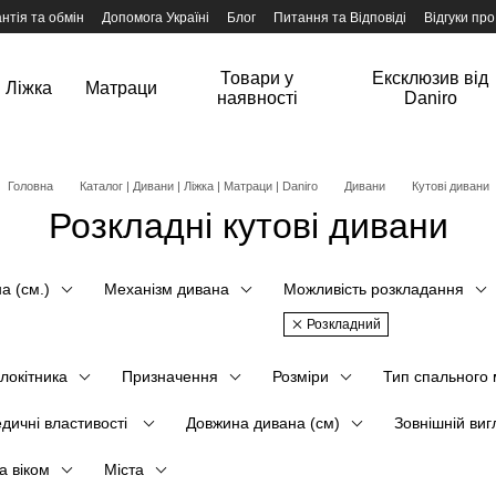
нтія та обмін
Допомога Україні
Блог
Питання та Відповіді
Відгуки про
Товари у
Ексклюзив від
Ліжка
Матраци
наявності
Daniro
Головна
Каталог | Дивани | Ліжка | Матраци | Daniro
Дивани
Кутові дивани
Розкладні кутові дивани
а (см.)
Механізм дивана
Можливість розкладання
Розкладний
длокітника
Призначення
Розміри
Тип спального 
дичні властивості
Довжина дивана (см)
Зовнішній виг
а віком
Міста