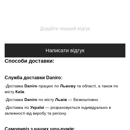
Додайте перший відгук
Написати відгук
Способи доставки:
Служба доставки Daniro:
-Доставка
Daniro
п
рацює по
Львову
та області, а також по
місту
Київ
.
-Доставка
Daniro
по місту
Львів
— Безкоштовно.
-Доставка по
Україні
— розраховується індивідуально в
залежності від виробу та регіону.
Самовивіз з наших шоу-румів: