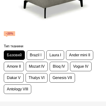
−20%
Тип тканини
Базовий
Brazil I
Laura I
Ander mini II
Amore II
Mozart IV
Bloq IV
Vogue IV
Dakar V
Thalys VI
Genesis VII
Antology VIII