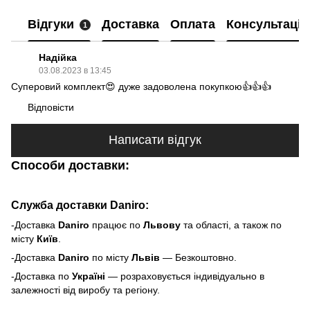
Відгуки
Доставка
Оплата
Консультація
1
Надійка
03.08.2023 в 13:45
Суперовий комплект😍 дуже задоволена покупкою👍👍👍
Відповісти
Написати відгук
Способи доставки:
Служба доставки Daniro:
-Доставка
Daniro
п
рацює по
Львову
та області, а також по
місту
Київ
.
-Доставка
Daniro
по місту
Львів
— Безкоштовно.
-Доставка по
Україні
— розраховується індивідуально в
залежності від виробу та регіону.