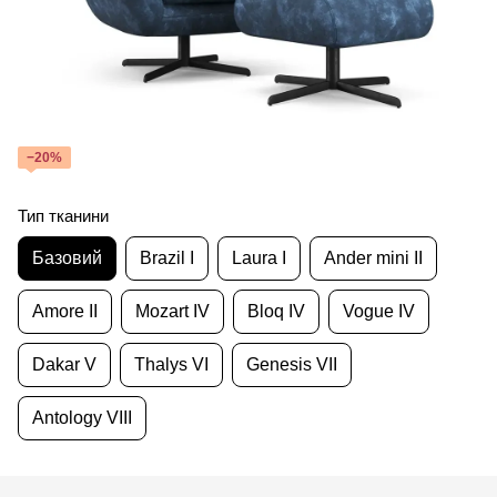
−20%
Тип тканини
Базовий
Brazil I
Laura I
Ander mini II
Amore II
Mozart IV
Bloq IV
Vogue IV
Dakar V
Thalys VI
Genesis VII
Antology VIII