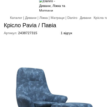
Каталог | Дивани | Ліжка | Матраци | Daniro
Дивани
Крісла 
Крісло Pavia / Павіа
Артикул:
2438727315
1 відгук