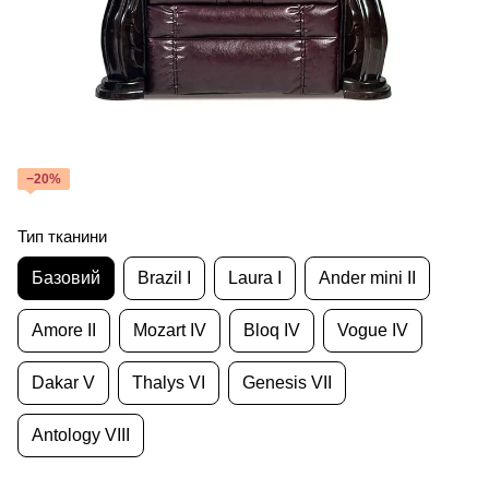
−20%
Тип тканини
Базовий
Brazil I
Laura I
Ander mini II
Amore II
Mozart IV
Bloq IV
Vogue IV
Dakar V
Thalys VI
Genesis VII
Antology VIII