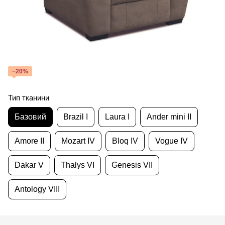
−20%
Тип тканини
Базовий
Brazil I
Laura I
Ander mini II
Amore II
Mozart IV
Bloq IV
Vogue IV
Dakar V
Thalys VI
Genesis VII
Antology VIII