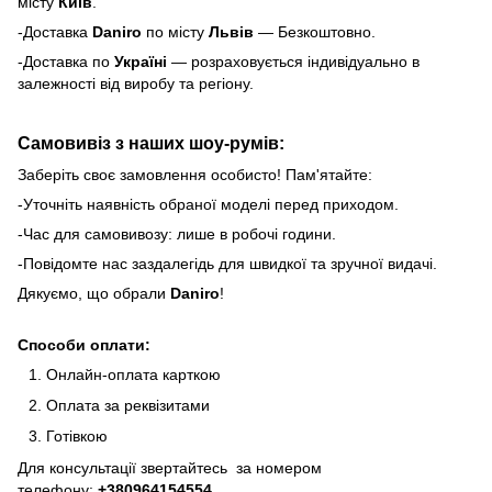
місту
Київ
.
-Доставка
Daniro
по місту
Львів
— Безкоштовно.
-Доставка по
Україні
— розраховується індивідуально в
залежності від виробу та регіону.
Самовивіз з наших шоу-румів:
Заберіть своє замовлення особисто! Пам'ятайте:
-Уточніть наявність обраної моделі перед приходом.
-Час для самовивозу: лише в робочі години.
-Повідомте нас заздалегідь для швидкої та зручної видачі.
Дякуємо, що обрали
Daniro
!
Способи оплати:
Онлайн-оплата карткою
Оплата за реквізитами
Готівкою
Для консультації звертайтесь за номером
телефону:
+380964154554