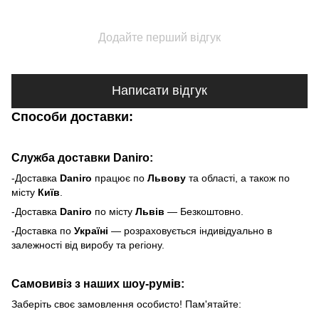
Додайте перший відгук
Написати відгук
Способи доставки:
Служба доставки Daniro:
-Доставка
Daniro
п
рацює по
Львову
та області, а також по
місту
Київ
.
-Доставка
Daniro
по місту
Львів
— Безкоштовно.
-Доставка по
Україні
— розраховується індивідуально в
залежності від виробу та регіону.
Самовивіз з наших шоу-румів:
Заберіть своє замовлення особисто! Пам'ятайте: