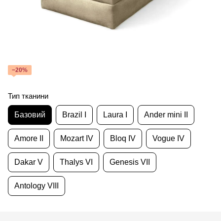
−20%
Тип тканини
Базовий
Brazil I
Laura I
Ander mini II
Amore II
Mozart IV
Bloq IV
Vogue IV
Dakar V
Thalys VI
Genesis VII
Antology VIII