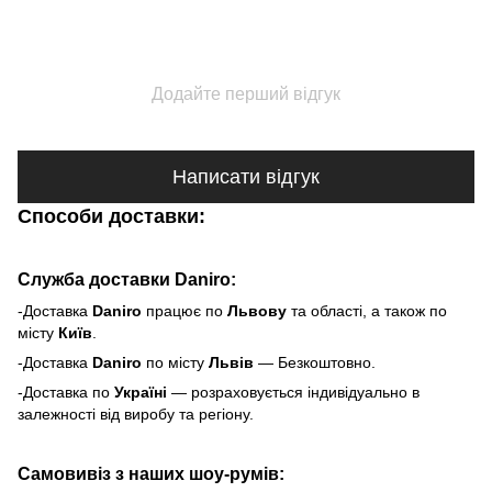
Додайте перший відгук
Написати відгук
Способи доставки:
Служба доставки Daniro:
-Доставка
Daniro
п
рацює по
Львову
та області, а також по
місту
Київ
.
-Доставка
Daniro
по місту
Львів
— Безкоштовно.
-Доставка по
Україні
— розраховується індивідуально в
залежності від виробу та регіону.
Самовивіз з наших шоу-румів: