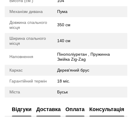
Висота (см.)
104
Механізм дивана
Пума
Довжина спального
350 см
місця
Ширина спального
140 см
місця
Пінополіуретан , Пружинна
Наповнення
Змійка Zig-Zag
Каркас
Дерев'яний брус
Гарантійний термін
18 міс.
Міста
Буськ
Відгуки
Доставка
Оплата
Консультація