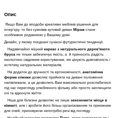
Опис
Якщо Вам до вподоби креативні меблеві рішення для
інтер'єру, то без сумнівів кутовий диван
Міраж
стане
особливою родзинкою у Вашому домі.
Дизайн, у якому поєднані сучасні футуристичні тенденції.
Надзвичайно міцний
каркас з натурального дерев'яного
бруса
не тільки забезпечує якість, а й приносить радість
екологічно свідомим користувачам, які цінують довговічність і
естетику натуральних матеріалів.
На додаток до зручності та ергономічності,
анатомічна
форма спинки
дозволяє прийняти на дивані положення
напівлежачи, а це дозволить Вам максимально розслабитися
під час перегляду улюбленого фільму або просто заплющити
очі та вдихнути життя.
Ніша для білизни дозволяє не лише
зекономити місце в
кімнаті
, але і зробити його більш організованим та приємним
для очей, приховуючи непотрібні речі від погляду.
Надійний механізм розкладки
Пума
, легко розкладається і