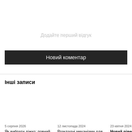
Додайте перший відгук
Новий коментар
Інші записи
5 серпня 2026
12 листопада 2024
23 квітня 2024
Як вибрати ліжко: повний
Розкладні механізми для
Новий ріве