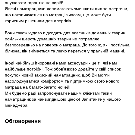
анулювати гарантію на виріб!
Якісні наматрацники допомагають зменшити пил та алергени,
що накопичуються на матраці з часом, що може бути
корисним рішенням для алергіків.
Вони також чудово підходять для власників домашніх тварин,
оскільки шерсть домашніх тварин не потрапляє
безпосередньо на поверхню матраца. До того ж, як і постільна
білизна, він знімається та легко переться у пральній машині.
Іноді найбільш ігноровані нами аксесуари - це ті, які нам
найбільше потрібні. Тож обов’язково додайте у свій список
покупок новий захисний наматрацник, щоб Ви могли
насолоджуватися комфортом та підтримкою свого нового
матраца на багато-багато ночей!
Ми будемо раді запропонувати нашим клієнтам такий
наматрацник за найвигіднішою ціною! Запитайте у нашого
менеджера!
Обговорення