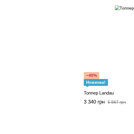
−40%
Новинка!
Топпер Landau
3 340 грн
5 567 грн