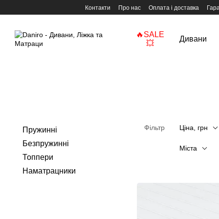
Перейти до основного контенту
Контакти
Про нас
Оплата і доставка
Гара
🔥SALE
Дивани
💥
Фільтр
Ціна, грн
Пружинні
Безпружинні
Міста
Топпери
Наматрацники