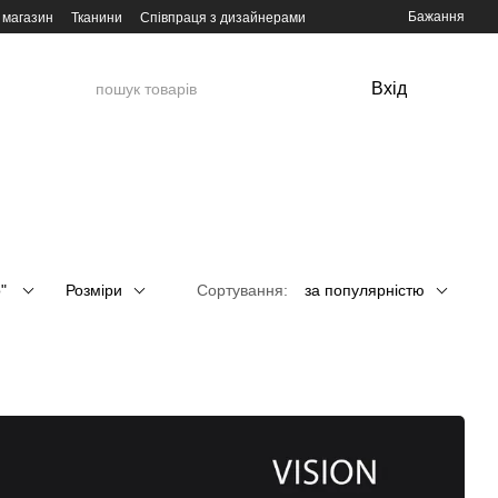
Бажання
 магазин
Тканини
Співпраця з дизайнерами
Вхід
о"
Розміри
Сортування:
за популярністю