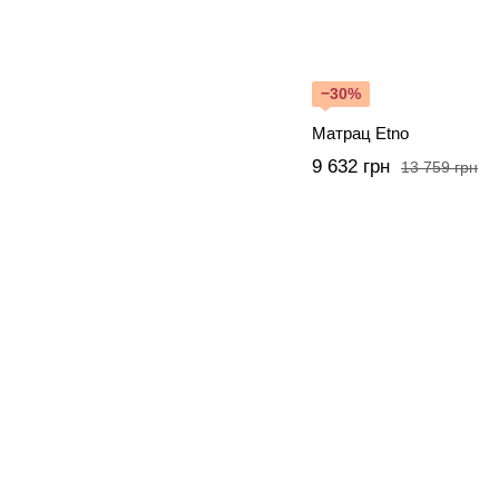
−30%
Матрац Etno
9 632 грн
13 759 грн