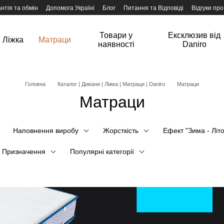
нтія та обмін
Допомога Україні
Блог
Питання та Відповіді
Відгуки про
Товари у
Ексклюзив від
Ліжка
Матраци
наявності
Daniro
Головна
Каталог | Дивани | Ліжка | Матраци | Daniro
Матраци
Матраци
Наповнення виробу
Жорсткість
Ефект "Зима - Літ
Призначення
Популярні категорії