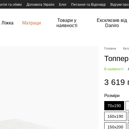
нтія та обмін
Допомога Україні
Блог
Питання та Відповіді
Відгуки про
Товари у
Ексклюзив від
Ліжка
Матраци
наявності
Daniro
Головна
Ката
Топпер
В наявності
3 619 
Розміри
70x190
160x190
150x200