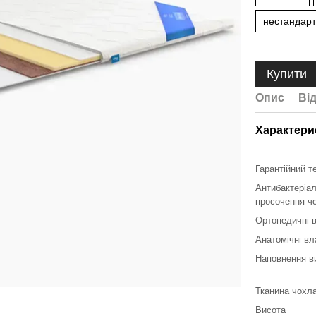
нестандарт
Купити
Опис
Ві
Характери
Гарантійний т
Антибактеріа
просочення ч
Ортопедичні 
Анатомічні вл
Наповнення в
Тканина чохл
Висота