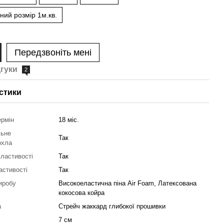
ний розмір 1м.кв.
Передзвоніть мені
дгуки
2
стики
ермін
18 міс.
льне
Так
охла
властивості
Так
астивості
Так
иробу
Високоеластична піна Air Foam, Латексована
кокосова койра
а
Стрейч жаккард глибокої прошивки
7 см