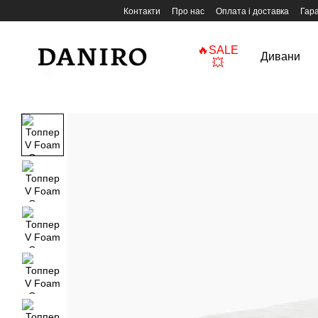
Перейти до основного контенту
Контакти
Про нас
Оплата і доставка
Гара
🔥SALE
Дивани
💥