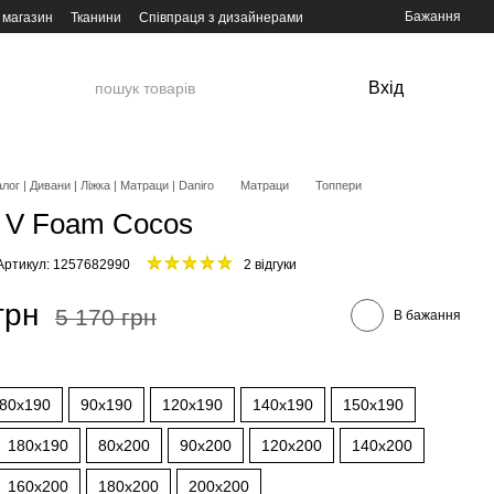
Бажання
 магазин
Тканини
Співпраця з дизайнерами
Вхід
лог | Дивани | Ліжка | Матраци | Daniro
Матраци
Топпери
 V Foam Cocos
Артикул: 1257682990
2 відгуки
грн
5 170 грн
В бажання
80x190
90x190
120x190
140x190
150x190
180x190
80x200
90x200
120x200
140x200
160x200
180x200
200x200