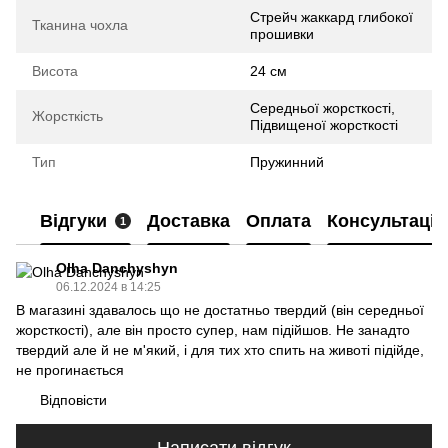
Стрейч жаккард глибокої
Тканина чохла
прошивки
Висота
24 см
Середньої жорсткості,
Жорсткість
Підвищеної жорсткості
Тип
Пружинний
Відгуки
Доставка
Оплата
Консультація
1
Olha Danchyshyn
06.12.2024 в 14:25
В магазині здавалось що не достатньо твердий (він середньої
жорсткості), але він просто супер, нам підійшов. Не занадто
твердий але й не м'який, і для тих хто спить на животі підійде,
не прогинається
Відповісти
Написати відгук