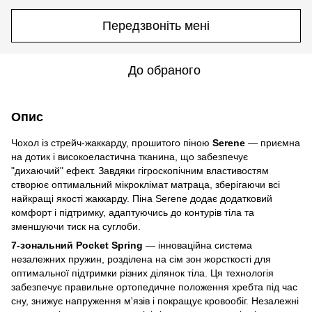
Передзвоніть мені
До обраного
Опис
Чохол із стрейч-жаккарду, прошитого піною
Serene
— приємна
на дотик і високоеластична тканина, що забезпечує
"дихаючий" ефект. Завдяки гігроскопічним властивостям
створює оптимальний мікроклімат матраца, зберігаючи всі
найкращі якості жаккарду. Піна Serene додає додатковий
комфорт і підтримку, адаптуючись до контурів тіла та
зменшуючи тиск на суглоби.
7-зональний Pocket Spring
— інноваційна система
незалежних пружин, розділена на сім зон жорсткості для
оптимальної підтримки різних ділянок тіла. Ця технологія
забезпечує правильне ортопедичне положення хребта під час
сну, знижує напруження м'язів і покращує кровообіг. Незалежні