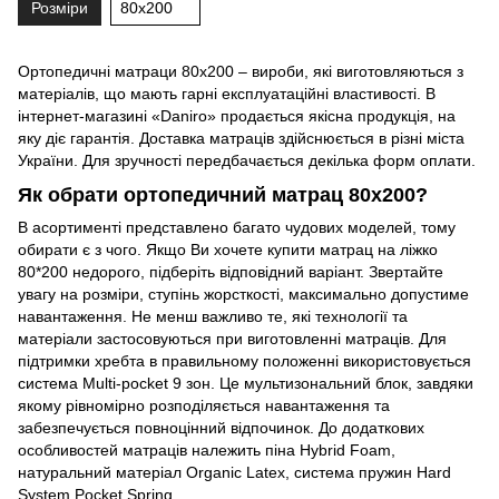
Розміри
80x200
Ортопедичні матраци 80х200 – вироби, які виготовляються з
матеріалів, що мають гарні експлуатаційні властивості. В
інтернет-магазині «Daniro» продається якісна продукція, на
яку діє гарантія. Доставка матраців здійснюється в різні міста
України. Для зручності передбачається декілька форм оплати.
Як обрати ортопедичний матрац 80х200?
В асортименті представлено багато чудових моделей, тому
обирати є з чого. Якщо Ви хочете купити матрац на ліжко
80*200 недорого, підберіть відповідний варіант. Звертайте
увагу на розміри, ступінь жорсткості, максимально допустиме
навантаження. Не менш важливо те, які технології та
матеріали застосовуються при виготовленні матраців. Для
підтримки хребта в правильному положенні використовується
система Multi-pocket 9 зон. Це мультизональний блок, завдяки
якому рівномірно розподіляється навантаження та
забезпечується повноцінний відпочинок. До додаткових
особливостей матраців належить піна Hybrid Foam,
натуральний матеріал Organic Latex, система пружин Hard
System Pocket Spring.