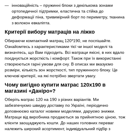
інноваційність – пружинні блоки з декількома зонами
ортопедичної підтримки, еластична та стійка до
деформації піна, тривимірний борт по периметру, тканина
з волокон евкаліпта.
Критерії вибору матраців на ліжко
Обираючи компактний матрац 120*190, не поспішайте.
Ознайомтесь з характеристиками тієї чи іншої моделі та
визначтесь, що Вам підходить. Всі матраци якісні, в них вдало
поєднується жорсткість і комфорт. Також при їх використанні
створюються гарні умови для сну. В описах ми вказуємо
розміри, кількість зон жорсткості, тип пружинного блоку. Це
ключові критерії, на які потрібно звертати увагу.
Чому вигідно купити матрас 120х190 в
магазині «Даніро»?
Оберіть матрас 120 на 190 з різних варіантів. Ми
забезпечуємо швидку доставку по Україні, періодично
доповнюємо каталог новими моделями, даруємо знижки.
Матраци від виробника продаються за прийнятною ціною, тож
клієнти заощаджують кошти. До наших головних переваг
належить широкий асортимент, індивідуальний підбір з