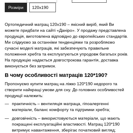
Розміри
120x190
Ортопедичний матрац 120х190 – якісний виріб, який Ви
можете придбати на сайті «Даніро». У продажу представлена
продукція, виготовлена відповідно до європейських стандартів.
Ми слідкуємо за останніми тенденціями та розробляємо
сучасні моделі матраців
, які забезпечують правильне
положення хребта та експлуатуються упродовж багатьох років.
На продукцію надається довгострокова гарантія, доставка
виконується без затримок.
В чому особливості матраців 120*190?
Пропонуємо купити матрац на ліжко 120*190 недорого та
створити найкращі умови для сну. До головних особливостей
продукції належить:
практичність – вентиляція матраца, гіпоалергенні
матеріали, баланс комфорту та підтримки хребта;
довговічність – використовуються матеріали, що мають
покращені експлуатаційні властивості. Матрац 120*190
витримує навантаження, зберігає початковий вигляд;