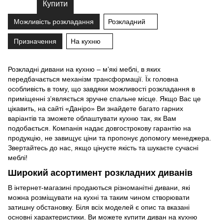
Купити
Можливість розкладання
Розкладний
Призначення
На кухню
Розкладні дивани на кухню – м’які меблі, в яких
передбачається механізм трансформації. Їх головна
особливість в тому, що завдяки можливості розкладання в
приміщенні з’являється зручне спальне місце. Якщо Вас це
цікавить, на сайті «Даніро» Ви знайдете багато гарних
варіантів та зможете облаштувати кухню так, як Вам
подобається. Компанія надає довгострокову гарантію на
продукцію, не завищує ціни та пропонує допомогу менеджера.
Звертайтесь до нас, якщо цінуєте якість та шукаєте сучасні
меблі!
Широкий асортимент розкладних диванів
В інтернет-магазині продаються
різноманітні дивани
, які
можна розміщувати на кухні та таким чином створювати
затишну обстановку. Біля всіх моделей є опис та вказані
основні характеристики. Ви можете купити диван на кухню