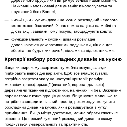
дерев’яного брусу, який витримує велике навантаження.
Найкращі наповнювачі для диванів: пінополіуретан та
пружинний блок Bonnel;
низькі ціни - купить диван на кухню розкладний недорого
може кожен бажаючий. У нас немає націнки на меблі та
діють акції, завдяки чому покупці заощаджують кошти;
функціональність – кухонні дивани розкладні
доповнюються декоративними подушками, нішею для
зберігання будь-яких речей, ніжками та підлокітниками.
Критерії вибору розкладних диванів на кухню
Завдяки широкому асортименту меблів покупці завжди
підбирають відповідні варіанти. Щоб все влаштовувало,
потрібно звертати увагу на наступні критерії: розміри,
механізм трансформації (викатний, верона, дельфін),
дерев’яні чи тканинні підлокітники, на ніжках чи без. Важливим
параметром є конфігурація дивану. Якщо кухня маленька та
потрібно заощадити вільний простір, рекомендуємо купити
розкладний диван на кухню, який розміщується в кутку
приміщення. Якщо місця достатньо, можна обрати класичне
рішення. Це прямий кухонний розкладний диван, в якому
поєднується універсальність та практичність.