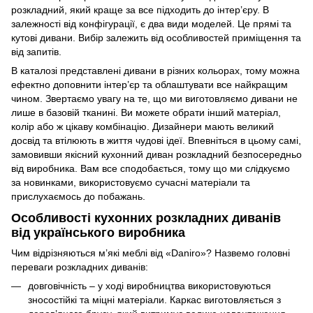
розкладний, який краще за все підходить до інтер’єру. В
залежності від конфігурації, є два види моделей. Це
прямі
та
кутові дивани
. Вибір залежить від особливостей приміщення та
від запитів.
В каталозі представлені дивани в різних кольорах, тому можна
ефектно доповнити інтер’єр та облаштувати все найкращим
чином. Звертаємо увагу на те, що ми виготовляємо дивани не
лише в базовій тканині. Ви можете обрати інший матеріал,
колір або ж цікаву комбінацію. Дизайнери мають великий
досвід та втілюють в життя чудові ідеї. Впевніться в цьому самі,
замовивши якісний кухонний диван розкладний безпосередньо
від виробника. Вам все сподобається, тому що ми слідкуємо
за новинками, використовуємо сучасні матеріали та
прислухаємось до побажань.
Особливості кухонних розкладних диванів
від українського виробника
Чим відрізняються м’які меблі від «Daniro»? Назвемо головні
переваги розкладних диванів:
довговічність – у ході виробництва використовуються
зносостійкі та міцні матеріали. Каркас виготовляється з