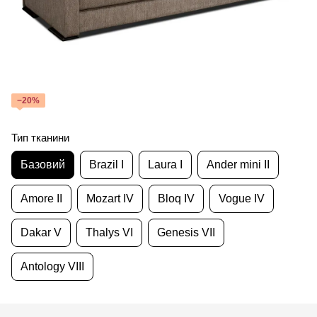
−20%
Тип тканини
Базовий
Brazil I
Laura I
Ander mini II
Amore II
Mozart IV
Bloq IV
Vogue IV
Dakar V
Thalys VI
Genesis VII
Antology VIII