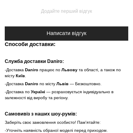
Додайте перший відгук
Написати відгук
Способи доставки:
Служба доставки Daniro:
-Доставка
Daniro
п
рацює по
Львову
та області, а також по
місту
Київ
.
-Доставка
Daniro
по місту
Львів
— Безкоштовно.
-Доставка по
Україні
— розраховується індивідуально в
залежності від виробу та регіону.
Самовивіз з наших шоу-румів:
Заберіть своє замовлення особисто! Пам'ятайте:
-Уточніть наявність обраної моделі перед приходом.