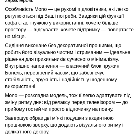
характером.
Особливість Mono — це рухомі підлокітники, які легко
регулюються під Ваші потреби. Завдяки цій функції
софа стає гнучкою у використанні: хочете більше
простору — відсуваєте, хочете підтримку — повертаєте
на місце.
Сидіння виконане без декоративної прошивки, що
робить його візуально чистим і стриманим — ідеальне
рішення для прихильників сучасного мінімалізму.
Внутрішнє наповнення — класичний блок пружин
Бонель, перевірений часом, що забезпечує
стабільність, пружність і надійність у щоденному
використанні.
Mono — розкладна модель, тож її легко адаптувати під
зміну ритму дня: від релаксу перед телевізором — до
прийому гостей чи просто відпочинку на повну.
Завершує образ дві м’які подушки з акцентною
прошивкою зверху, що додають візуального ритму і
делікатного декору.