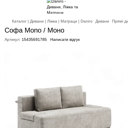
Каталог | Дивани | Ліжка | Матраци | Daniro
Дивани
Прямі д
Софа Mono / Моно
Артикул:
15435691785
Написати відгук