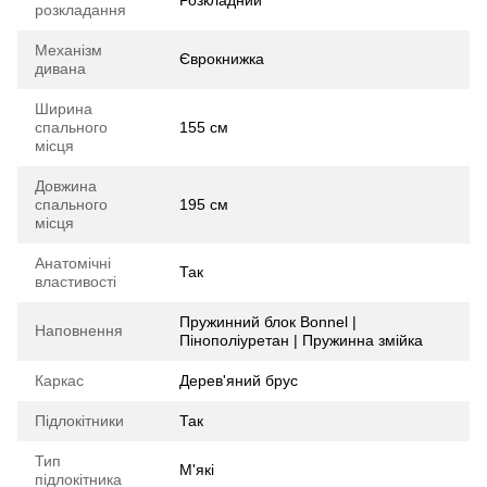
Розкладний
розкладання
Механізм
Єврокнижка
дивана
Ширина
спального
155 см
місця
Довжина
спального
195 см
місця
Анатомічні
Так
властивості
Пружинний блок Bonnel |
Наповнення
Пінополіуретан | Пружинна змійка
Каркас
Дерев'яний брус
Підлокітники
Так
Тип
М'які
підлокітника