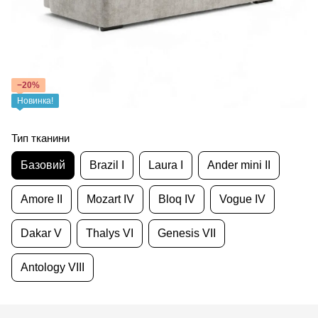
−20%
Новинка!
Тип тканини
Базовий
Brazil I
Laura I
Ander mini II
Amore II
Mozart IV
Bloq IV
Vogue IV
Dakar V
Thalys VI
Genesis VII
Antology VIII