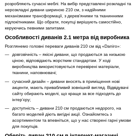
розробляють сучасні меблі. На вибір представлені розкладні та
нерозкладні дивани шириною 210 см, з надійними
механізмами трансформації, з дерев’яними та тканинними
підлокітниками. Що обрати, покупці вирішують самостійно,
керуючись певними запитами.
Особливості диванів 2.1 метра від виробника
Розглянемо головні переваги диванів 210 см від «Daniro»:
довговічність –
якісні дивани
, що продаються за низькою
ціною, відповідають жорстким стандартам. У ході
виробництва використовуються перевірені матеріали,
тканини, наповнювачі;
сучасний дизайн – дивани вносять в приміщення нові
акценти, мають привабливий зовнішній вигляд. Відвідувачі
сайту обирають моделі, що краще за все підходять до
інтер’єру;
доступність – дивани 210 см продаються недорого, на
багато моделей діють вигідні акції. Ознайомтесь з
асортиментом та впевніться, що у нас створені гарні умови
для покупців.
Оберіть диван 210 см в інтернет-магазині