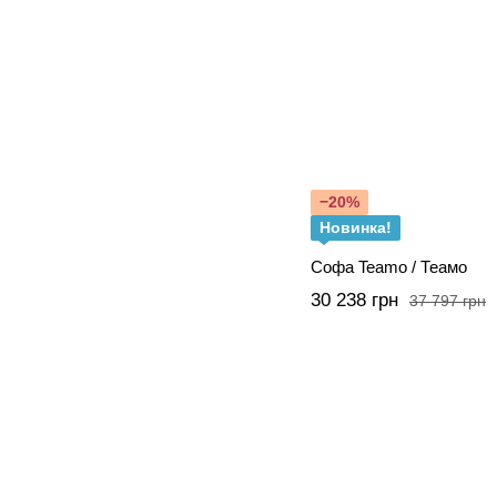
−20%
Новинка!
Софа Teamo / Теамо
30 238 грн
37 797 грн