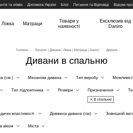
нтія та обмін
Допомога Україні
Блог
Питання та Відповіді
Відгуки про
Товари у
Ексклюзив від
Ліжка
Матраци
наявності
Daniro
Головна
Каталог | Дивани | Ліжка | Матраци | Daniro
Дивани
Дивани в спальню
а (см.)
Механізм дивана
Тип виробу
Можливіст
Тип підлокітника
Розміри
Призначення
Ти
В спальню
дичні властивості
Довжина дивана (см)
Зовнішній виг
а віком
Міста