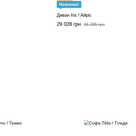
Новинка!
Диван Iris / Айріс
29 028 грн
36 285 грн