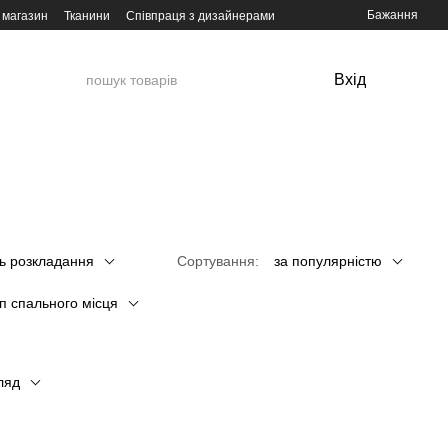
Бажання
 магазин
Тканини
Співпраця з дизайнерами
Вхід
ь розкладання
Сортування:
за популярністю
п спального місця
ляд