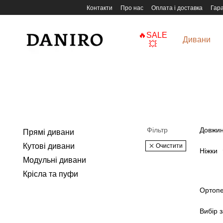
Перейти до основного контенту
Контакти
Про нас
Оплата і доставка
Гара
🔥SALE
Дивани
💥
Фільтр
Довжин
Прямі дивани
Кутові дивани
Очистити
Ніжки
Модульні дивани
Крісла та пуфи
Ортопе
Вибір з