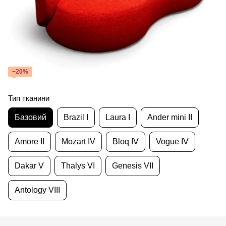
−20%
Тип тканини
Базовий
Brazil I
Laura I
Ander mini II
Amore II
Mozart IV
Bloq IV
Vogue IV
Dakar V
Thalys VI
Genesis VII
Antology VIII