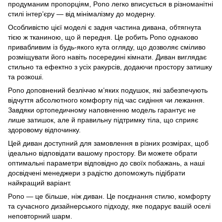
продуманим пропорціям, Pono легко вписується в різноманітні
стилі інтер’єру — від мінімалізму до модерну.
Особливістю цієї моделі є задня частина дивана, обтягнута
тією ж тканиною, що й передня. Це робить Pono однаково
привабливим із будь-якого кута огляду, що дозволяє сміливо
розміщувати його навіть посередині кімнати. Диван виглядає
стильно та ефектно з усіх ракурсів, додаючи простору затишку
та розкоші.
Pono доповнений безліччю м’яких подушок, які забезпечують
відчуття абсолютного комфорту під час сидіння чи лежання.
Завдяки ортопедичному наповненню модель гарантує не
лише затишок, але й правильну підтримку тіла, що сприяє
здоровому відпочинку.
Цей диван доступний для замовлення в різних розмірах, щоб
ідеально відповідати вашому простору. Ви можете обрати
оптимальні параметри відповідно до своїх побажань, а наші
досвідчені менеджери з радістю допоможуть підібрати
найкращий варіант.
Pono — це більше, ніж диван. Це поєднання стилю, комфорту
та сучасного дизайнерського підходу, яке подарує вашій оселі
неповторний шарм.