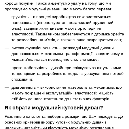
хороші покупки. Також акцентуємо увагу на тому, що ми
пропонуємо
модульні дивани
, що мають багато переваг:
зручність – в процесі виробництва використовуються
наповнювачі (пінополіуретан, незалежний пружинний
блок), завдяки яким
дивани
мають ортопедичні
властивості. Таким чином забезпечується підтримка хребта
та розслаблення м’язів, а також значно покращується сон;
висока функціональність – розкладні модульні дивани
доповнюються механізмом трансформації, завдяки чому в
кімнаті з’являється повноцінне спальне місце;
презентабельність – дизайнери слідкують за актуальними
тенденціями та розробляють моделі з урахуванням потреб
споживачів;
довговічність – використання матеріалів та механізмів, що
мають покращені експлуатаційні властивості: міцність,
стійкість до навантажень та до негативних факторів.
Як обрати модульний кутовий диван?
Розгляньте каталог та підберіть розміри, що Вам підходять. До
основних критеріїв вибору кутових модульних диванів
належить наявність чи відсутність механізму розкладання,