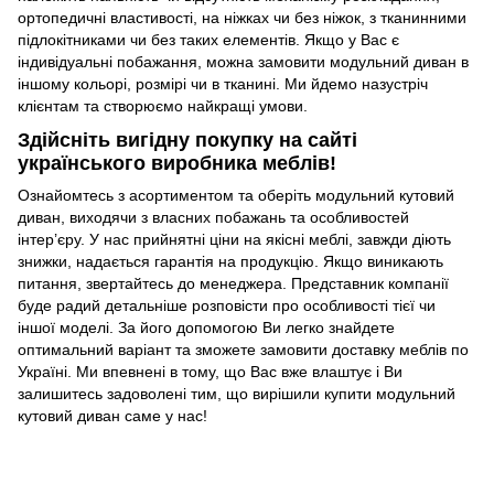
ортопедичні властивості, на ніжках чи без ніжок, з тканинними
підлокітниками чи без таких елементів. Якщо у Вас є
індивідуальні побажання, можна замовити модульний диван в
іншому кольорі, розмірі чи в тканині. Ми йдемо назустріч
клієнтам та створюємо найкращі умови.
Здійсніть вигідну покупку на сайті
українського виробника меблів!
Ознайомтесь з асортиментом та оберіть модульний кутовий
диван, виходячи з власних побажань та особливостей
інтер’єру. У нас прийнятні ціни на якісні меблі, завжди діють
знижки, надається гарантія на продукцію. Якщо виникають
питання, звертайтесь до менеджера. Представник компанії
буде радий детальніше розповісти про особливості тієї чи
іншої моделі. За його допомогою Ви легко знайдете
оптимальний варіант та зможете замовити доставку меблів по
Україні. Ми впевнені в тому, що Вас вже влаштує і Ви
залишитесь задоволені тим, що вирішили купити модульний
кутовий диван саме у нас!