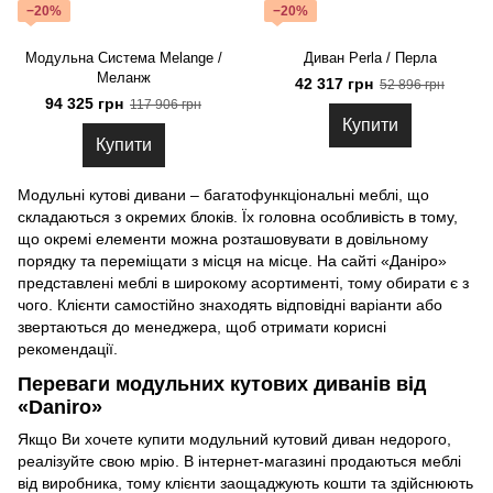
−20%
−20%
Модульна Система Melange /
Диван Perla / Перла
Меланж
42 317 грн
52 896 грн
94 325 грн
117 906 грн
Купити
Купити
Модульні кутові дивани – багатофункціональні меблі, що
складаються з окремих блоків. Їх головна особливість в тому,
що окремі елементи можна розташовувати в довільному
порядку та переміщати з місця на місце. На сайті «Даніро»
представлені меблі в широкому асортименті, тому обирати є з
чого. Клієнти самостійно знаходять відповідні варіанти або
звертаються до менеджера, щоб отримати корисні
рекомендації.
Переваги модульних кутових диванів від
«Daniro»
Якщо Ви хочете купити модульний кутовий диван недорого,
реалізуйте свою мрію. В інтернет-магазині продаються меблі
від виробника, тому клієнти заощаджують кошти та здійснюють