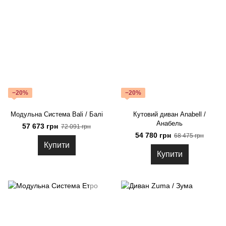
−20%
−20%
Модульна Система Bali / Балі
Кутовий диван Anabell /
Анабель
57 673 грн
72 091 грн
54 780 грн
68 475 грн
Купити
Купити