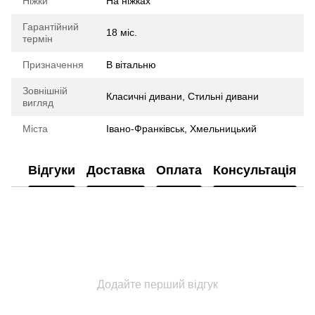
Ніжки
На ніжках
Гарантійний
18 міс.
термін
Призначення
В вітальню
Зовнішній
Класичні дивани, Стильні дивани
вигляд
Міста
Івано-Франківськ, Хмельницький
Відгуки
Доставка
Оплата
Консультація
Додайте перший відгук