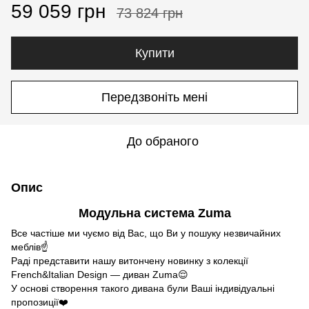
59 059 грн
73 824 грн
Купити
Передзвоніть мені
До обраного
Опис
Модульна система Zuma
Все частіше ми чуємо від Вас, що Ви у пошуку незвичайних
меблів☝️
Раді представити нашу витончену новинку з колекції
French&Italian Design — диван Zuma😌
У основі створення такого дивана були Ваші індивідуальні
пропозиції❤️