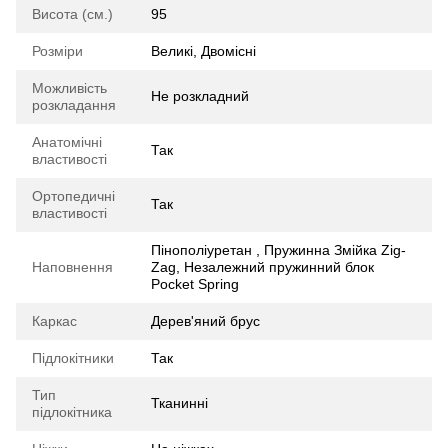
Висота (см.)
95
Розміри
Великі, Двомісні
Можливість
Не розкладний
розкладання
Анатомічні
Так
властивості
Ортопедичні
Так
властивості
Пінополіуретан , Пружинна Змійка Zig-
Наповнення
Zag, Незалежний пружинний блок
Pocket Spring
Каркас
Дерев'яний брус
Підлокітники
Так
Тип
Тканинні
підлокітника