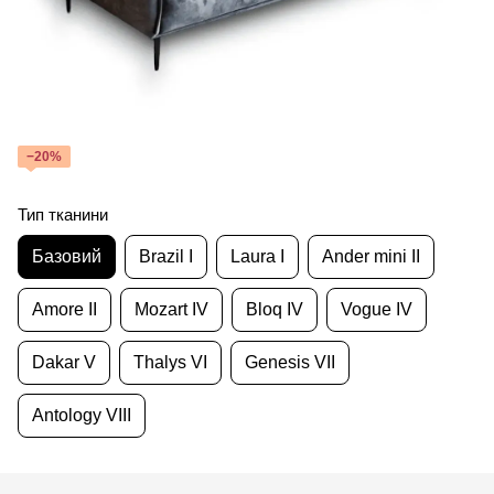
−20%
Тип тканини
Базовий
Brazil I
Laura I
Ander mini II
Amore II
Mozart IV
Bloq IV
Vogue IV
Dakar V
Thalys VI
Genesis VII
Antology VIII