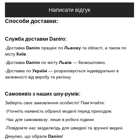
Написати відгук
Способи доставки:
Служба доставки Daniro:
-Доставка
Daniro
п
рацює по
Львову
та області, а також по
місту
Київ
.
-Доставка
Daniro
по місту
Львів
— Безкоштовно.
-Доставка по
Україні
— розраховується індивідуально в
залежності від виробу та регіону.
Самовивіз з наших шоу-румів:
Заберіть своє замовлення особисто! Пам'ятайте:
-Уточніть наявність обраної моделі перед приходом.
-Час для самовивозу: лише в робочі години.
-Повідомте нас заздалегідь для швидкої та зручної видачі.
Дякуємо, що обрали
Daniro
!