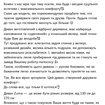
Кожен з нас мріє про таку оселю, яка буде і місцем суцільної
естетики і, максимального комфорту🥰
Саме цю модель, ми порекомендуємо придбати тим, хто
прагне здивувати своїх рідних та друзів. Проте, будьте готові
до того, що гостювати захочуть ще більше 😉
Диван виготовлений з відбірної деревини, має найкраще
наповнення та «одягнений» у іспанський велюр, який точно
буде Вам до вподоби🥰
Тут продумано все: елегантна задня спинка у велюрі,
розкішний дизайн, велика кількість подушок, які допоможуть
максимально розслабитися. І, звичайно високі ніжки, які
забезпечать легке прибирання під диваном та не стануть на
заваді Вашому роботу-пилососу 👍
Також, особливість цього дивана — рухомі боковини, які за
бажанням легко згинаються та дозволяють прилягти на них.
Так, Ви все вірно зрозуміли. Цей диван, створений дарувати
комфорт✨
До слова все, що тільки б хотілося👌
Диван Zuma — це може бути різних розмірів, від 130 см до
270 см
Впевнені, що з такою покупкою Ваше життя буде не таким, як