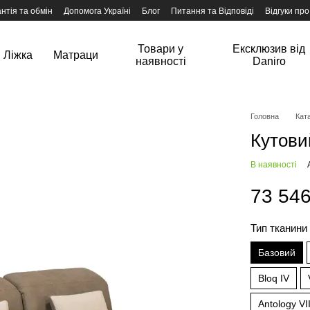
нтія та обмін
Допомога Україні
Блог
Питання та Відповіді
Відгуки про
Товари у
Ексклюзив від
Ліжка
Матраци
наявності
Daniro
Головна
Ката
Кутови
В наявності
73 546
Тип тканин
Базовий
Bloq IV
Antology VII