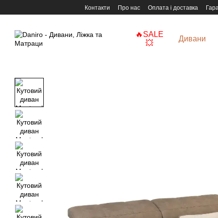
Перейти до основного контенту
Контакти
Про нас
Оплата і доставка
Гара
🔥SALE
Дивани
💥