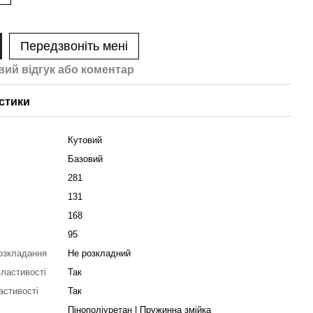
Передзвоніть мені
вий відгук або коментар
стики
Кутовий
Базовий
281
131
168
95
озкладання
Не розкладний
властивості
Так
астивості
Так
Пінополіуретан | Пружинна змійка