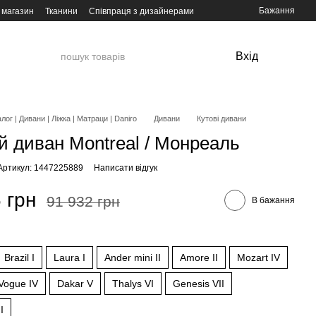
Бажання
 магазин
Тканини
Співпраця з дизайнерами
Вхід
лог | Дивани | Ліжка | Матраци | Daniro
Дивани
Кутові дивани
й диван Montreal / Монреаль
Артикул: 1447225889
Написати відгук
 грн
91 932 грн
В бажання
и
Brazil I
Laura I
Ander mini II
Amore II
Mozart IV
Vogue IV
Dakar V
Thalys VI
Genesis VII
I