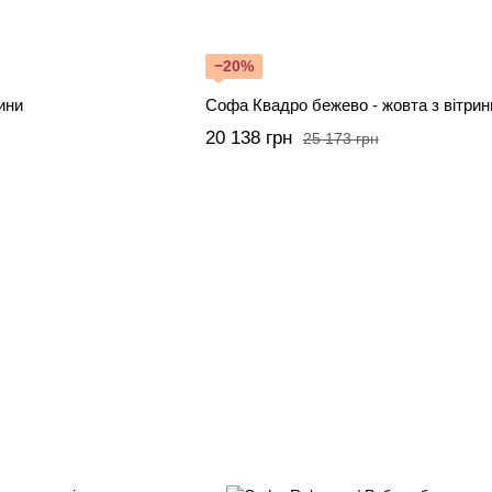
−20%
ини
Софа Квадро бежево - жовта з вітрин
20 138 грн
25 173 грн