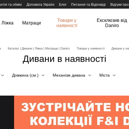
нтія та обмін
Допомога Україні
Блог
Питання та Відповіді
Відгуки про
Товари у
Ексклюзив від
Ліжка
Матраци
наявності
Daniro
а
Каталог | Дивани | Ліжка | Матраци | Daniro
Товари у наявності
Дивани у на
Дивани в наявності
Довжина (см.)
Механізм дивана
Міста