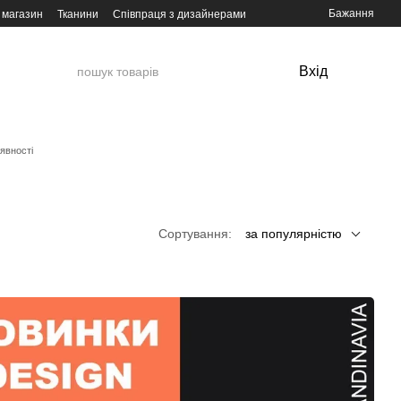
Бажання
 магазин
Тканини
Співпраця з дизайнерами
Вхід
явності
Сортування:
за популярністю