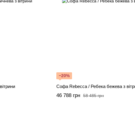
−20%
вітрини
Софа Rebecca / Ребека бежева з вітр
46 788 грн
58 485 грн