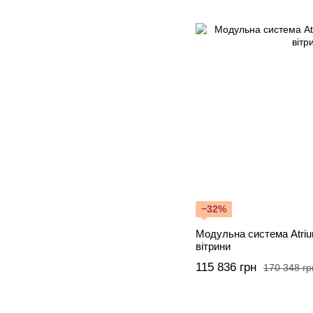
−32%
Модульна система Atriu
вітрини
115 836 грн
170 348 гр