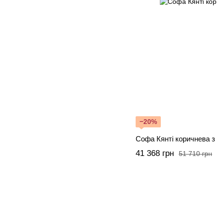
−20%
Софа Кянті коричнева з 
41 368 грн
51 710 грн