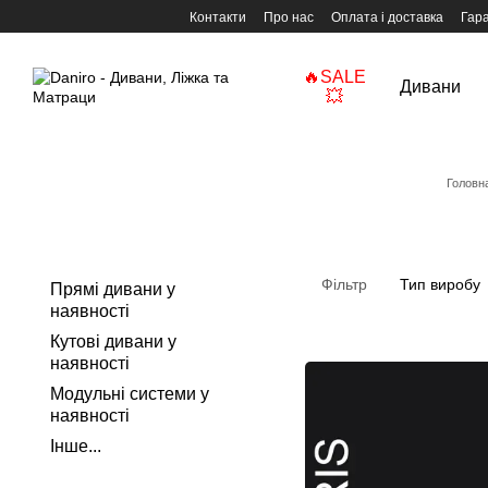
Перейти до основного контенту
Контакти
Про нас
Оплата і доставка
Гара
🔥SALE
Дивани
💥
Головн
Фільтр
Тип виробу
Прямі дивани у
наявності
Кутові дивани у
наявності
Модульні системи у
наявності
Інше...