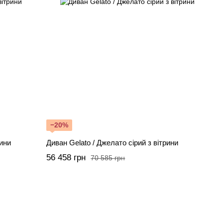
−20%
ини
Диван Gelato / Джелато сірий з вітрини
56 458 грн
70 585 грн