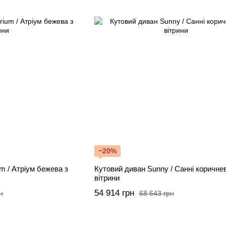
−20%
m / Атріум бежева з
Кутовий диван Sunny / Санні коричне
вітрини
54 914 грн
н
68 643 грн