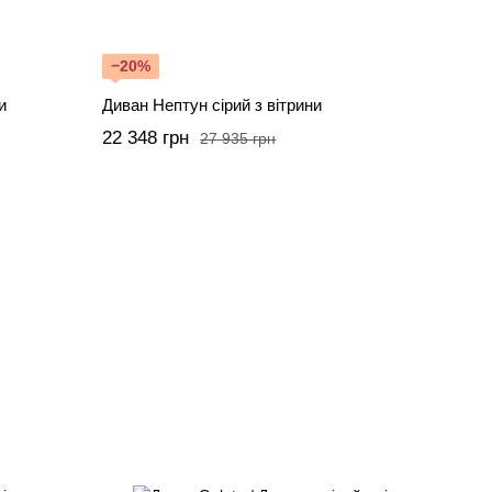
−20%
и
Диван Нептун сірий з вітрини
22 348 грн
27 935 грн