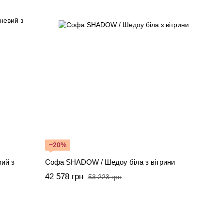
−20%
вий з
Софа SHADOW / Шедоу біла з вітрини
42 578 грн
53 223 грн