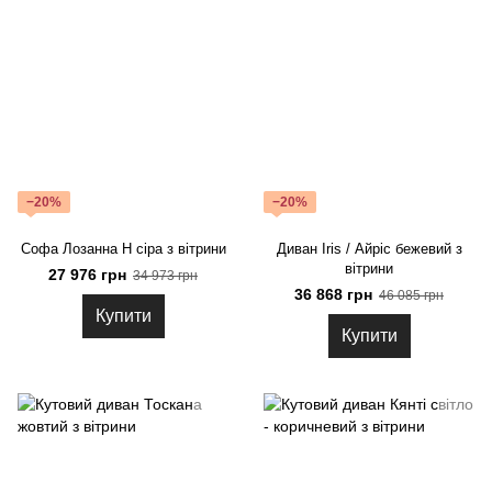
−20%
−20%
Софа Лозанна Н сіра з вітрини
Диван Iris / Айріс бежевий з
вітрини
27 976 грн
34 973 грн
36 868 грн
46 085 грн
Купити
Купити