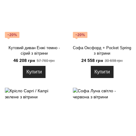
−20%
−20%
Кутовий диван Енжі темно -
Софа Оксфорд + Pocket Spring
сірий з вітрини
з вітрини
46 208 грн
24 558 грн
57 760 грн
30 698 грн
Купити
Купити