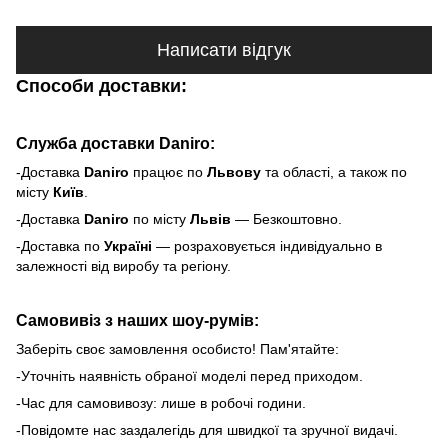
Написати відгук
Способи доставки:
Служба доставки Daniro:
-Доставка
Daniro
п
рацює по
Львову
та області, а також по
місту
Київ
.
-Доставка
Daniro
по місту
Львів
— Безкоштовно.
-Доставка по
Україні
— розраховується індивідуально в
залежності від виробу та регіону.
Самовивіз з наших шоу-румів:
Заберіть своє замовлення особисто! Пам'ятайте:
-Уточніть наявність обраної моделі перед приходом.
-Час для самовивозу: лише в робочі години.
-Повідомте нас заздалегідь для швидкої та зручної видачі.