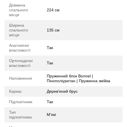
Довжина
спального
224 см
місця
Ширина
спального
135 см
місця
Анатомічні
Так
властивості
Ортопедичні
Так
властивості
Пружинний блок Bonnel |
Наповнення
Пінополіуретан | Пружинна змійка
Каркас
Дерев'яний брус
Підлокітники
Так
Тип
М'які
підлокітника