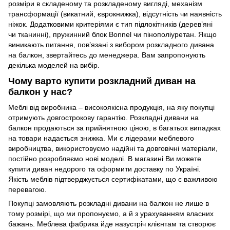
розміри в складеному та розкладеному вигляді, механізм
трансформації (
викатний
,
єврокнижка
), відсутність чи
наявність
ніжок
. Додатковими критеріями є тип підлокітників (дерев’яні
чи тканинні), пружинний блок Bonnel чи пінополіуретан. Якщо
виникають питання, пов’язані з вибором розкладного дивана
на балкон, звертайтесь до менеджера. Вам запропонують
декілька моделей на вибір.
Чому варто купити розкладний диван на
балкон у нас?
Меблі від виробника – високоякісна продукція, на яку покупці
отримують довгострокову гарантію. Розкладні дивани на
балкон продаються за прийнятною ціною, в багатьох випадках
на товари надається знижка. Ми є лідерами меблевого
виробництва, використовуємо надійні та довговічні матеріали,
постійно розробляємо нові моделі. В магазині Ви можете
купити диван недорого та оформити доставку по Україні.
Якість меблів підтверджується сертифікатами, що є важливою
перевагою.
Покупці замовляють розкладні дивани на балкон не лише в
тому розмірі, що ми пропонуємо, а й з урахуванням власних
бажань. Меблева фабрика йде назустріч клієнтам та створює