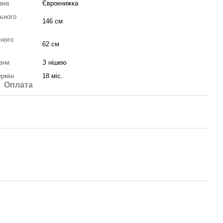
ана
Єврокнижка
ьного
146 см
ного
62 см
зни
З нішею
ермін
18 міс.
Оплата