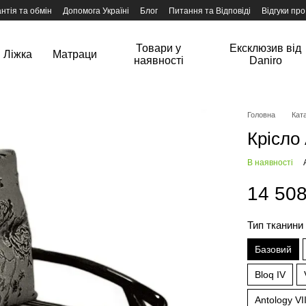
нтія та обмін
Допомога Україні
Блог
Питання та Відповіді
Відгуки про
Товари у
Ексклюзив від
Ліжка
Матраци
наявності
Daniro
Головна
Ката
Крісло
В наявності
14 508
Тип тканин
Базовий
Bloq IV
Antology VII