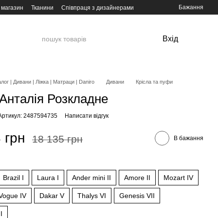
Бажання
 магазин
Тканини
Співпраця з дизайнерами
Вхід
лог | Дивани | Ліжка | Матраци | Daniro
Дивани
Крісла та пуфи
 Анталія Розкладне
Артикул: 2487594735
Написати відгук
 грн
18 135 грн
В бажання
и
Brazil I
Laura I
Ander mini II
Amore II
Mozart IV
Vogue IV
Dakar V
Thalys VI
Genesis VII
I