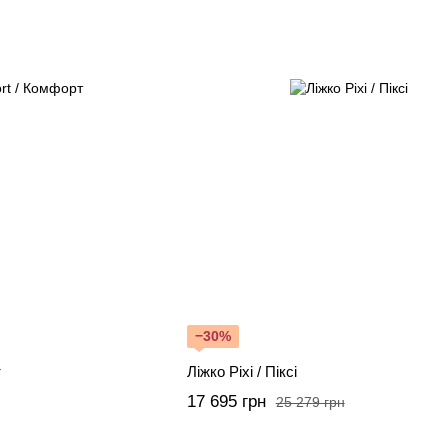
−30%
т
Ліжко Pixi / Піксі
17 695 грн
25 279 грн