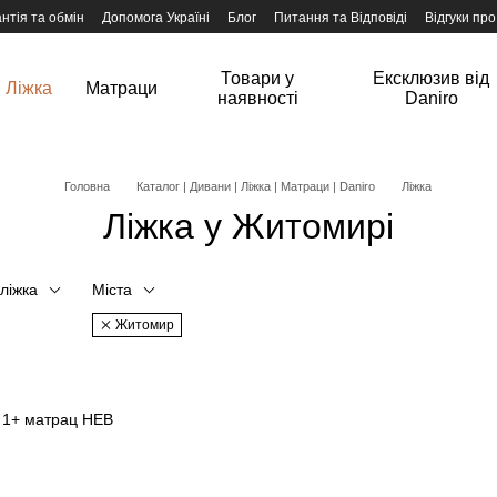
нтія та обмін
Допомога Україні
Блог
Питання та Відповіді
Відгуки про
Товари у
Ексклюзив від
Ліжка
Матраци
наявності
Daniro
Головна
Каталог | Дивани | Ліжка | Матраци | Daniro
Ліжка
Ліжка у Житомирі
 ліжка
Міста
Житомир