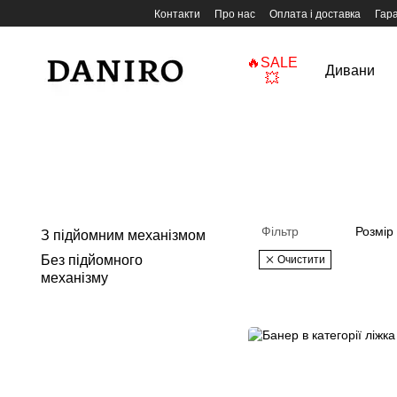
Перейти до основного контенту
Контакти
Про нас
Оплата і доставка
Гара
🔥SALE
Дивани
💥
Фільтр
Розмір
З підйомним механізмом
Без підйомного
Очистити
механізму