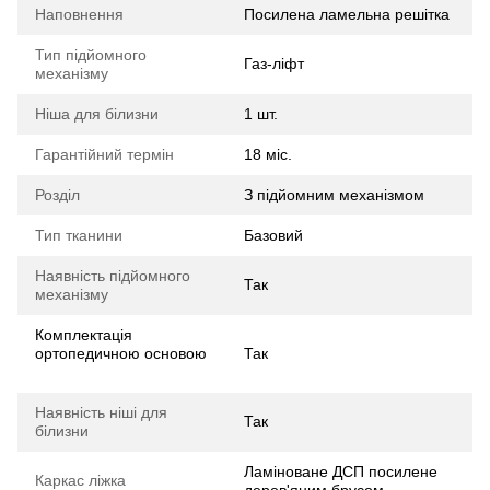
Наповнення
Посилена ламельна решітка
Тип підйомного
Газ-ліфт
механізму
Ніша для білизни
1 шт.
Гарантійний термін
18 міс.
Розділ
З підйомним механізмом
Тип тканини
Базовий
Наявність підйомного
Так
механізму
Комплектація
ортопедичною основою
Так
Наявність ніші для
Так
білизни
Ламіноване ДСП посилене
Каркас ліжка