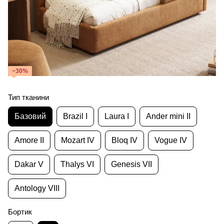
−30%
Тип тканини
Базовий
Brazil I
Laura I
Ander mini II
Amore II
Mozart IV
Bloq IV
Vogue IV
Dakar V
Thalys VI
Genesis VII
Antology VIII
Бортик