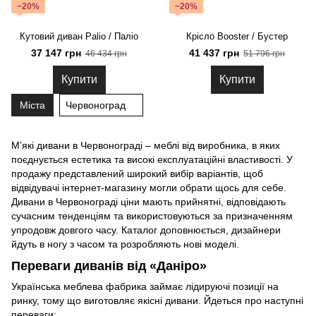
−20%
−20%
Кутовий диван Palio / Паліо
Крісло Booster / Бустер
37 147 грн
41 437 грн
46 434 грн
51 796 грн
Купити
Купити
Міста
Червоноград
М’які дивани в Червонограді – меблі від виробника, в яких
поєднується естетика та високі експлуатаційні властивості. У
продажу представлений широкий вибір варіантів, щоб
відвідувачі інтернет-магазину могли обрати щось для себе.
Дивани в Червонограді ціни мають прийнятні, відповідають
сучасним тенденціям та використовуються за призначенням
упродовж довгого часу. Каталог доповнюється, дизайнери
йдуть в ногу з часом та розробляють нові моделі.
Переваги диванів від «Даніро»
Українська меблева фабрика займає лідируючі позиції на
ринку, тому що виготовляє
якісні дивани
. Йдеться про наступні
переваги: