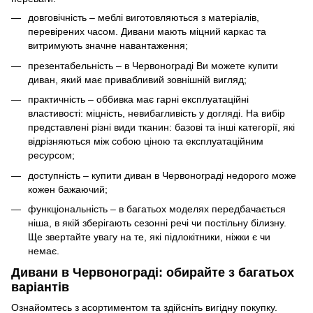
довговічність – меблі виготовляються з матеріалів,
перевірених часом. Дивани мають міцний каркас та
витримують значне навантаження;
презентабельність – в Червонограді Ви можете купити
диван, який має привабливий зовнішній вигляд;
практичність – оббивка має гарні експлуатаційні
властивості: міцність, невибагливість у догляді. На вибір
представлені різні види тканин: базові та інші категорії, які
відрізняються між собою ціною та експлуатаційним
ресурсом;
доступність – купити диван в Червонограді недорого може
кожен бажаючий;
функціональність – в багатьох моделях передбачається
ніша, в якій зберігають сезонні речі чи постільну білизну.
Ще звертайте увагу на те, які підлокітники,
ніжки
є чи
немає.
Дивани в Червонограді: обирайте з багатьох
варіантів
Ознайомтесь з асортиментом та здійсніть вигідну покупку.