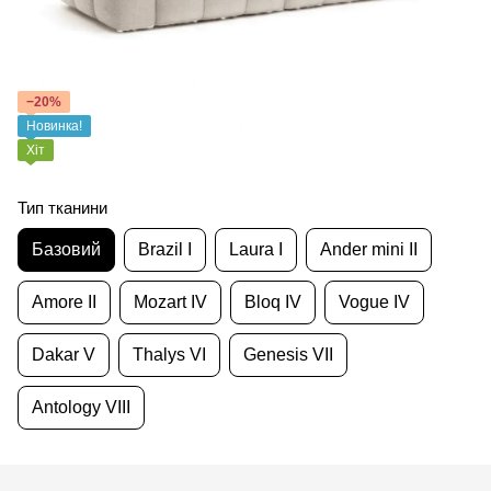
−20%
Новинка!
Хіт
Тип тканини
Базовий
Brazil I
Laura I
Ander mini II
Amore II
Mozart IV
Bloq IV
Vogue IV
Dakar V
Thalys VI
Genesis VII
Antology VIII