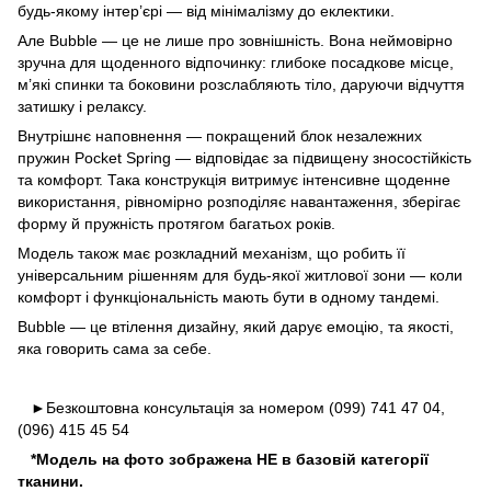
будь-якому інтер’єрі — від мінімалізму до еклектики.
Але Bubble — це не лише про зовнішність. Вона неймовірно
зручна для щоденного відпочинку: глибоке посадкове місце,
м’які спинки та боковини розслабляють тіло, даруючи відчуття
затишку і релаксу.
Внутрішнє наповнення — покращений блок незалежних
пружин Pocket Spring — відповідає за підвищену зносостійкість
та комфорт. Така конструкція витримує інтенсивне щоденне
використання, рівномірно розподіляє навантаження, зберігає
форму й пружність протягом багатьох років.
Модель також має розкладний механізм, що робить її
універсальним рішенням для будь-якої житлової зони — коли
комфорт і функціональність мають бути в одному тандемі.
Bubble — це втілення дизайну, який дарує емоцію, та якості,
яка говорить сама за себе.
►Безкоштовна консультація за номером (099) 741 47 04,
(096) 415 45 54
*Модель на фото зображена НЕ в базовій категорії
тканини.