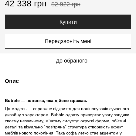
42 338 грн
52 922 грн
Купити
Передзвоніть мені
До обраного
Опис
Bubble — новинка, яка дійсно вражає.
Ця модель — справжнє відкриття для поціновувачів сучасного
дизайну з характером. Bubble одразу привертає увагу завдяки
своєму незвичному, мʼякому силуету: округлі форми, об’ємні
деталі та візуально “повітряна” структура створюють ефект
меблів нового покоління. Така софа легко стає акцентом у