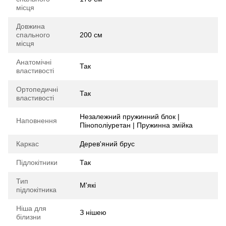
місця
Довжина
спального
200 см
місця
Анатомічні
Так
властивості
Ортопедичні
Так
властивості
Незалежний пружинний блок |
Наповнення
Пінополіуретан | Пружинна змійка
Каркас
Дерев'яний брус
Підлокітники
Так
Тип
М'які
підлокітника
Ніша для
З нішею
білизни