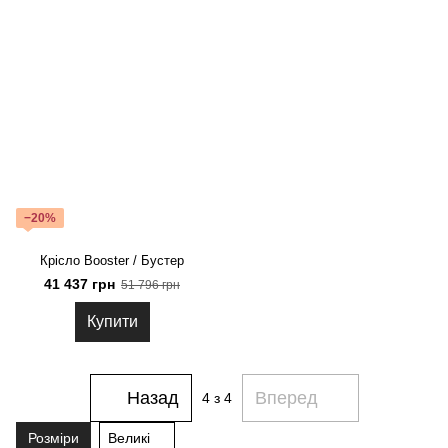
−20%
Крісло Booster / Бустер
41 437 грн
51 796 грн
Купити
Назад
Вперед
4
з 4
Розміри
Великі