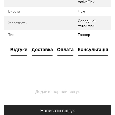
ActiveFlex
Висота
4 см
Середньої
Жорсткість
жорсткості
Тип
Топпер
Відгуки
Доставка
Оплата
Консультація
Додайте перший відгук
Написати відгук