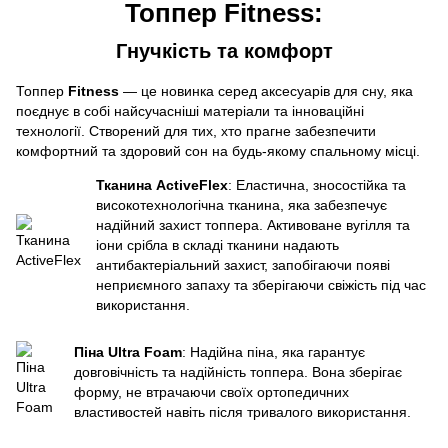
Топпер
Fitness
:
Гнучкість та комфорт
Топпер
Fitness
— це новинка серед аксесуарів для сну, яка
поєднує в собі найсучасніші матеріали та інноваційні
технології. Створений для тих, хто прагне забезпечити
комфортний та здоровий сон на будь-якому спальному місці.
Тканина ActiveFlex
: Еластична, зносостійка та
високотехнологічна тканина, яка забезпечує
надійний захист топпера. Активоване вугілля та
іони срібла в складі тканини надають
антибактеріальний захист, запобігаючи появі
неприємного запаху та зберігаючи свіжість під час
використання.
Піна Ultra Foam
: Надійна піна, яка гарантує
довговічність та надійність топпера. Вона зберігає
форму, не втрачаючи своїх ортопедичних
властивостей навіть після тривалого використання.