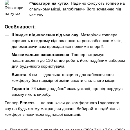
Фіксатори на кутах
: Надійно фіксують топпер на
спальному місці, запобігаючи його зсуванню під
час сну.
Особливості:
Швидке відновлення під час сну
: Матеріали топпера
сприяють швидкому відновленню та розслабленню м’язів,
допомагаючи вам прокидатися повними енергії.
Максимальне навантаження
: Топпер витримує
навантаження до 130 кг, що робить його надійним вибором
для будь-якого користувача.
Висота
: 4 см — ідеальна товщина для забезпечення
комфорту без надмірної зміни висоти спального місця.
Гарантія
: 24 місяці надійної експлуатації, що підтверджує
високу якість виробу.
Топпер
Fitness
— це ваш ключ до комфортного і здорового
сну на будь-якому матраці чи дивані. Вибирайте надійність і
комфорт з новинкою від нашої компанії.
► Професійна консультація за номером (099) 741 47 04, (096)