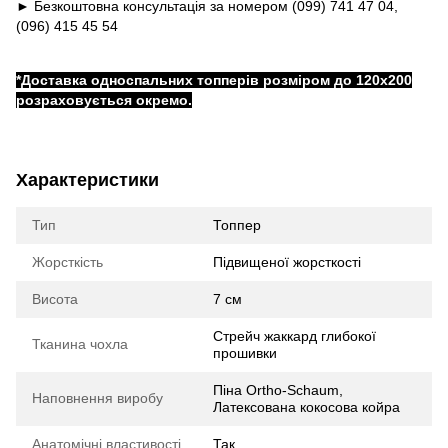
► Безкоштовна консультація за номером (099) 741 47 04,
(096) 415 45 54
*Доставка односпальних топперів розміром до 120x200
розраховується окремо.
Характеристики
Тип
Топпер
Жорсткість
Підвищеної жорсткості
Висота
7 см
Стрейч жаккард глибокої
Тканина чохла
прошивки
Піна Ortho-Schaum,
Наповнення виробу
Латексована кокосова койра
Анатомічні властивості
Так