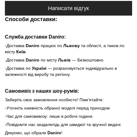
Написати відгук
Способи доставки:
Служба доставки Daniro:
-Доставка
Daniro
п
рацює по
Львову
та області, а також по
місту
Київ
.
-Доставка
Daniro
по місту
Львів
— Безкоштовно.
-Доставка по
Україні
— розраховується індивідуально в
залежності від виробу та регіону.
Самовивіз з наших шоу-румів:
Заберіть своє замовлення особисто! Пам'ятайте:
-Уточніть наявність обраної моделі перед приходом.
-Час для самовивозу: лише в робочі години.
-Повідомте нас заздалегідь для швидкої та зручної видачі.
Дякуємо, що обрали
Daniro
!