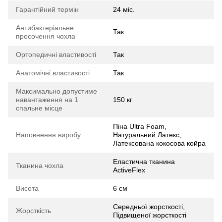
Гарантійний термін
24 міс.
Антибактеріальне
Так
просочення чохла
Ортопедичні властивості
Так
Анатомічні властивості
Так
Максимально допустиме
навантаження на 1
150 кг
спальне місце
Піна Ultra Foam,
Наповнення виробу
Натуральний Латекс,
Латексована кокосова койра
Еластична тканина
Тканина чохла
ActiveFlex
Висота
6 см
Середньої жорсткості,
Жорсткість
Підвищеної жорсткості