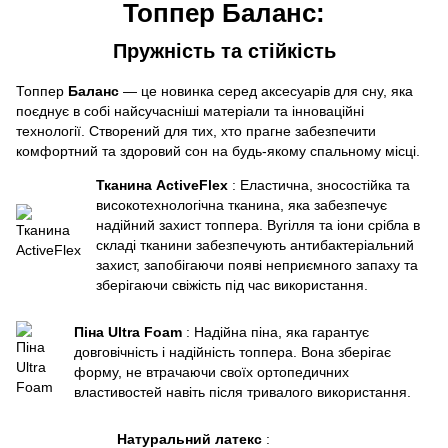
Топпер Баланс:
Пружність та стійкість
Топпер
Баланс
— це новинка серед аксесуарів для сну, яка
поєднує в собі найсучасніші матеріали та інноваційні
технології. Створений для тих, хто прагне забезпечити
комфортний та здоровий сон на будь-якому спальному місці.
Тканина ActiveFlex
: Еластична, зносостійка та
високотехнологічна тканина, яка забезпечує
надійний захист топпера. Вугілля та іони срібла в
складі тканини забезпечують антибактеріальний
захист, запобігаючи появі неприємного запаху та
зберігаючи свіжість під час використання.
Піна Ultra Foam
: Надійна піна, яка гарантує
довговічність і надійність топпера. Вона зберігає
форму, не втрачаючи своїх ортопедичних
властивостей навіть після тривалого використання.
Натуральний латекс
: