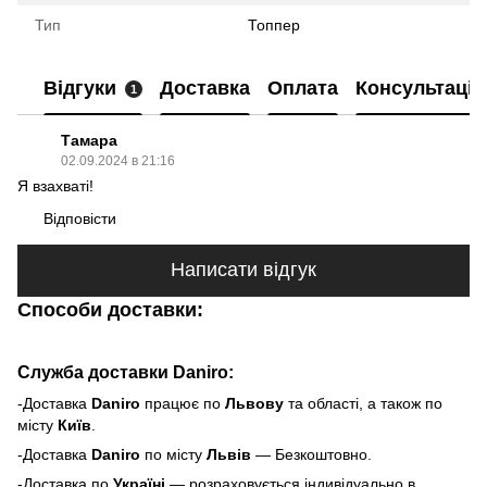
Тип
Топпер
Відгуки
Доставка
Оплата
Консультація
1
Тамара
02.09.2024 в 21:16
Я взахваті!
Відповісти
Написати відгук
Способи доставки:
Служба доставки Daniro:
-Доставка
Daniro
п
рацює по
Львову
та області, а також по
місту
Київ
.
-Доставка
Daniro
по місту
Львів
— Безкоштовно.
-Доставка по
Україні
— розраховується індивідуально в