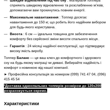
Швидке відновлення під час сну
: Матеріали топпера
сприяють швидкому відновленню та розслабленню м'язів,
допомагаючи вам прокинутись повним енергії.
Максимальне навантаження
: Топпер досягає
навантаження до 150 кг, що робить його надійним вибором
для будь-якого користувача.
Висота
: 6 см — ідеальна товщина для забезпечення
комфорту без серйозної зміни висоти спального місця.
Гарантія
: 24 місяці надійної експлуатації, що підтверджує
високу якість виробу.
Топпер
Баланс
— це ваш ключ до комфортного і здорового
сну на будь-якому матраці чи дивані. Вибирайте надійність і
комфорт з новинкою від нашої компанії.
► Професійна консультація за номером (099) 741 47 04, (096)
415 45 54
*Доставка односпальних топперів розміром до 120x200
розраховується окремо.
Характеристики