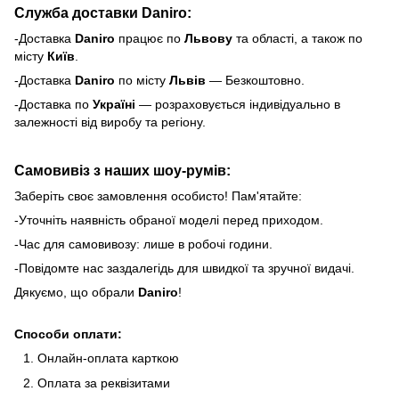
Служба доставки Daniro:
-Доставка
Daniro
п
рацює по
Львову
та області, а також по
місту
Київ
.
-Доставка
Daniro
по місту
Львів
— Безкоштовно.
-Доставка по
Україні
— розраховується індивідуально в
залежності від виробу та регіону.
Самовивіз з наших шоу-румів:
Заберіть своє замовлення особисто! Пам'ятайте:
-Уточніть наявність обраної моделі перед приходом.
-Час для самовивозу: лише в робочі години.
-Повідомте нас заздалегідь для швидкої та зручної видачі.
Дякуємо, що обрали
Daniro
!
Способи оплати:
Онлайн-оплата карткою
Оплата за реквізитами