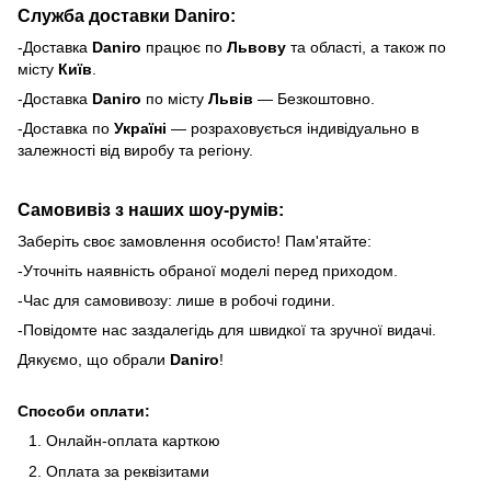
Служба доставки Daniro:
-Доставка
Daniro
п
рацює по
Львову
та області, а також по
місту
Київ
.
-Доставка
Daniro
по місту
Львів
— Безкоштовно.
-Доставка по
Україні
— розраховується індивідуально в
залежності від виробу та регіону.
Самовивіз з наших шоу-румів:
Заберіть своє замовлення особисто! Пам'ятайте:
-Уточніть наявність обраної моделі перед приходом.
-Час для самовивозу: лише в робочі години.
-Повідомте нас заздалегідь для швидкої та зручної видачі.
Дякуємо, що обрали
Daniro
!
Способи оплати:
Онлайн-оплата карткою
Оплата за реквізитами