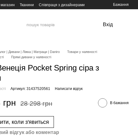
Бажання
 магазин
Тканини
Співпраця з дизайнерами
Вхід
лог | Дивани | Ліжка | Матраци | Daniro
Товари у наявності
сті
Прямі дивани у наявності
енеція Pocket Spring сіра з
и
ості
Артикул: 31437520561
Написати відгук
 грн
28 298 грн
В бажання
ити, коли з'явиться
вий відгук або коментар