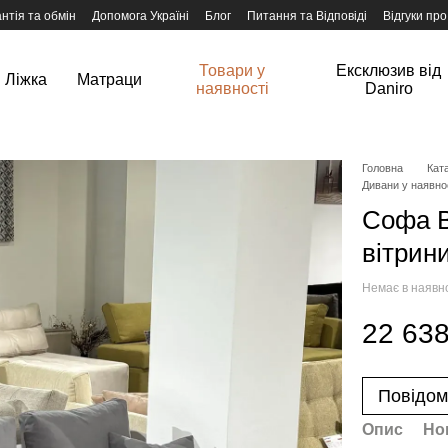
нтія та обмін
Допомога Україні
Блог
Питання та Відповіді
Відгуки про
Товари у
Ексклюзив від
Ліжка
Матраци
наявності
Daniro
Головна
Ката
Дивани у наявно
Софа В
вітрин
Немає в наявн
22 638
Повідом
Опис
Но