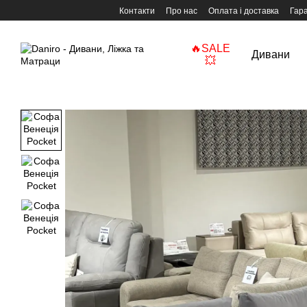
Перейти до основного контенту
Контакти
Про нас
Оплата і доставка
Гара
🔥SALE
Дивани
💥