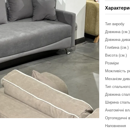
Характери
Тип виробу
Довжина (см.)
Довжина дива
Глибина (см.)
Висота (см.)
Розміри
Можливість р
Механізм див
Тип спального
Довжина спал
Ширина спаль
Анатомічні вл
Ортопедичні 
Наповнення