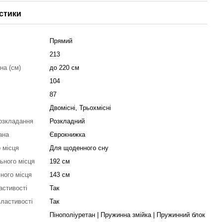
стики
Прямий
213
на (см)
до 220 см
104
87
Двомісні, Трьохмісні
озкладання
Розкладний
ана
Єврокнижка
 місця
Для щоденного сну
ьного місця
192 см
ного місця
143 см
астивості
Так
властивості
Так
Пінополіуретан | Пружинна змійка | Пружинний блок