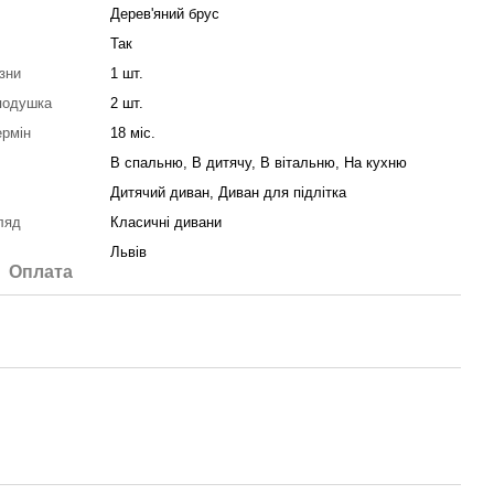
Дерев'яний брус
Так
зни
1 шт.
подушка
2 шт.
ермін
18 міс.
В спальню, В дитячу, В вітальню, На кухню
м
Дитячий диван, Диван для підлітка
ляд
Класичні дивани
Львів
Оплата