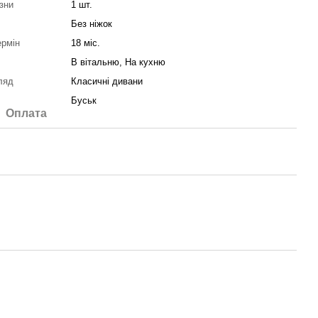
зни
1 шт.
Без ніжок
ермін
18 міс.
В вітальню, На кухню
ляд
Класичні дивани
Буськ
Оплата