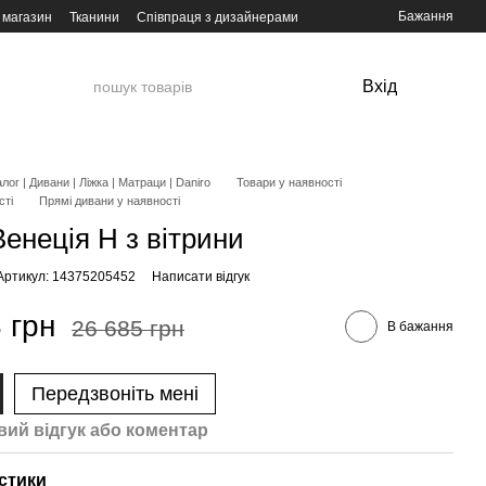
Бажання
 магазин
Тканини
Співпраця з дизайнерами
Вхід
лог | Дивани | Ліжка | Матраци | Daniro
Товари у наявності
сті
Прямі дивани у наявності
енеція Н з вітрини
Артикул: 14375205452
Написати відгук
 грн
26 685 грн
В бажання
Передзвоніть мені
вий відгук або коментар
стики