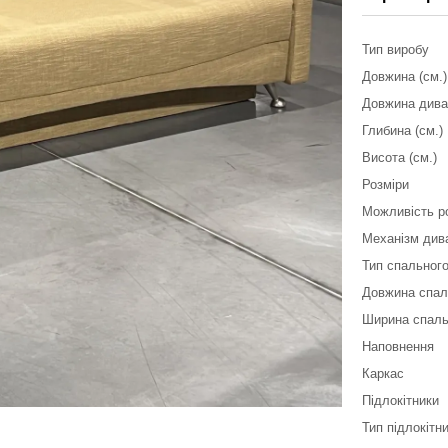
Тип виробу
Довжина (см.)
Довжина дива
Глибина (см.)
Висота (см.)
Розміри
Можливість р
Механізм див
Тип спального
Довжина спал
Ширина спаль
Наповнення
Каркас
Підлокітники
Тип підлокітн