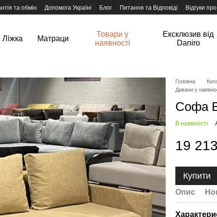
нтія та обмін
Допомога Україні
Блог
Питання та Відповіді
Відгуки про
Товари у
Ексклюзив від
Ліжка
Матраци
наявності
Daniro
Головна
Ката
Дивани у наявно
Софа В
В наявності
19 213
Купити
Опис
Но
Характери