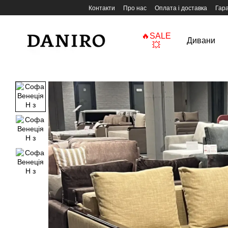
Перейти до основного контенту
Контакти
Про нас
Оплата і доставка
Гара
🔥SALE
Дивани
💥