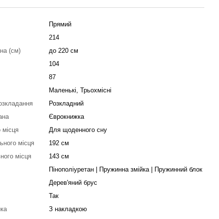
Прямий
214
на (см)
до 220 см
104
87
Маленькі, Трьохмісні
озкладання
Розкладний
ана
Єврокнижка
 місця
Для щоденного сну
ьного місця
192 см
ного місця
143 см
Пінополіуретан | Пружинна змійка | Пружинний блок
Дерев'яний брус
Так
ика
З накладкою