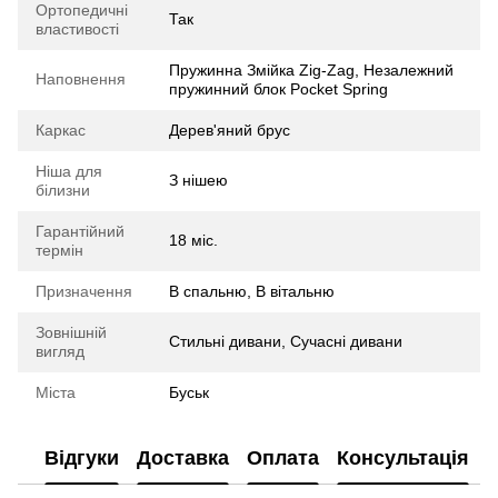
Ортопедичні
Так
властивості
Пружинна Змійка Zig-Zag, Незалежний
Наповнення
пружинний блок Pocket Spring
Каркас
Дерев'яний брус
Ніша для
З нішею
білизни
Гарантійний
18 міс.
термін
Призначення
В спальню, В вітальню
Зовнішній
Стильні дивани, Сучасні дивани
вигляд
Міста
Буськ
Відгуки
Доставка
Оплата
Консультація