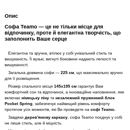
Опис
Софа Teamo — це не тільки місце для
відпочинку, проте й елегантна творчість, що
заполонить Ваше серце
Елегантна та зручна, втілює у собі унікальний стиль та
вишуканість. Її вузькі, вигнуті боковини надають легкості та
вишуканості.
Загальна довжина софи —
225 см
, що максимально зручно
для її розміщення.
Розмір спального місця
145х195 см
гарантує Вам
комфортний сон та відпочинок, а інноваційне наповнення, яке
включає
німецьку піну
та
незалежний пружинний блок
Pocket Spring
, забезпечує найвищий рівень комфорту
протягом усіх моментів, які Ви проведете на
софі Teamo.
Завдяки
дерев'яному каркасу
, софа Teamo поєднує у собі
не лише стиль, але й міцність.