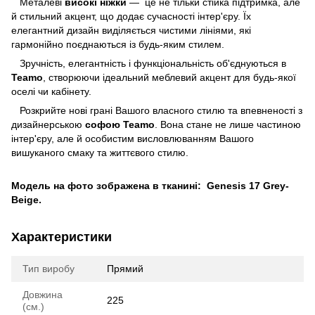
Металеві
високі ніжки
— це не тільки стійка підтримка, але
й стильний акцент, що додає сучасності інтер'єру. Їх
елегантний дизайн виділяється чистими лініями, які
гармонійно поєднаються із будь-яким стилем.
Зручність, елегантність і функціональність об'єднуються в
Teamo
, створюючи ідеальний меблевий акцент для будь-якої
оселі чи кабінету.
Розкрийте нові грані Вашого власного стилю та впевненості з
дизайнерською
софою Teamo
. Вона стане не лише частиною
інтер'єру, але й особистим висловлюванням Вашого
вишуканого смаку та життєвого стилю.
Модель на фото зображена в тканині: Genesis 17 Grey-
Beige.
Характеристики
Тип виробу
Прямий
Довжина
225
(см.)