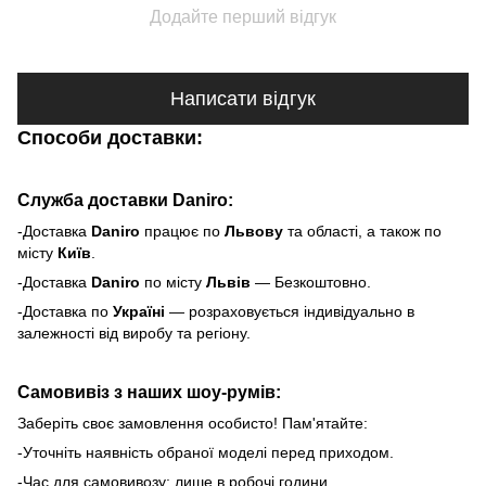
Додайте перший відгук
Написати відгук
Способи доставки:
Служба доставки Daniro:
-Доставка
Daniro
п
рацює по
Львову
та області, а також по
місту
Київ
.
-Доставка
Daniro
по місту
Львів
— Безкоштовно.
-Доставка по
Україні
— розраховується індивідуально в
залежності від виробу та регіону.
Самовивіз з наших шоу-румів:
Заберіть своє замовлення особисто! Пам'ятайте:
-Уточніть наявність обраної моделі перед приходом.
-Час для самовивозу: лише в робочі години.