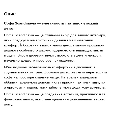
Опис
Софа Scandinavia — елегантність і затишок у кожній
деталі!
Софа Scandinavia — це стильний вибір для вашого інтер’єру,
який поєднує мінімалістичний дизайн і максимальний
комфорт. Її боковини з витонченим декоративним прошивом
додають особливого шарму, підкреслюючи індивідуальність
моделі. Високі дерев’яні ніжки створюють відчуття легкості,
візуально додаючи простору приміщенню.
М’які подушки забезпечують комфортний відпочинок, а
зручний механізм трансформації дозволяє легко перетворити
софу на просторе спальне місце. Натуральні матеріали
оббивки гарантують довговічність і приємні тактильні відчуття,
а ергономічні підлокітники забезпечують додаткову зручність.
Софа Scandinavia — це поєднання естетики, практичності та
функціональності, яке стане ідеальним доповненням вашого
дому.