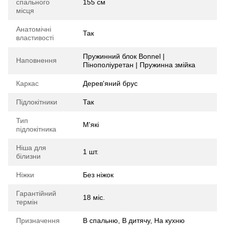
спального
155 см
місця
Анатомічні
Так
властивості
Пружинний блок Bonnel |
Наповнення
Пінополіуретан | Пружинна змійка
Каркас
Дерев'яний брус
Підлокітники
Так
Тип
М'які
підлокітника
Ніша для
1 шт.
білизни
Ніжки
Без ніжок
Гарантійний
18 міс.
термін
Призначення
В спальню, В дитячу, На кухню